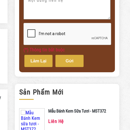
(*) Thông tin bắt buộc
Làm Lại
Gửi
Sản Phẩm Mới
y
Mẫu Bánh Kem Sữa Tươi - MST372
Liên Hệ