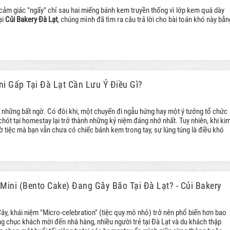
 cảm giác "ngấy" chỉ sau hai miếng bánh kem truyền thống vì lớp kem quá dày
ại
Củi Bakery Đà Lạt
, chúng mình đã tìm ra câu trả lời cho bài toán khó này bằn
i Gấp Tại Đà Lạt Cần Lưu Ý Điều Gì?
a những bất ngờ. Có đôi khi, một chuyến đi ngẫu hứng hay một ý tưởng tổ chức
 chót tại homestay lại trở thành những kỷ niệm đáng nhớ nhất. Tuy nhiên, khi ki
 tiệc mà bạn vẫn chưa có chiếc bánh kem trong tay, sự lúng túng là điều khó
Mini (Bento Cake) Đang Gây Bão Tại Đà Lạt? - Củi Bakery
y, khái niệm "Micro-celebration" (tiệc quy mô nhỏ) trở nên phổ biến hơn bao
ng chục khách mời đến nhà hàng, nhiều người trẻ tại Đà Lạt và du khách thập