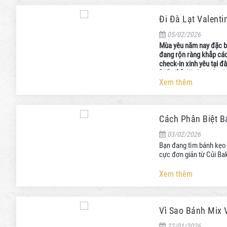
Đi Đà Lạt Valent
05/02/2026
Mùa yêu năm nay đặc bi
đang rộn ràng khắp các
check-in xinh yêu tại 
“dấu ấn” đặc biệt này 
điểm qua xem mùa yêu 
Xem thêm
Cách Phân Biệt 
03/02/2026
Bạn đang tìm bánh kẹo
cực đơn giản từ Củi Ba
Xem thêm
Vì Sao Bánh Mix 
22/01/2026