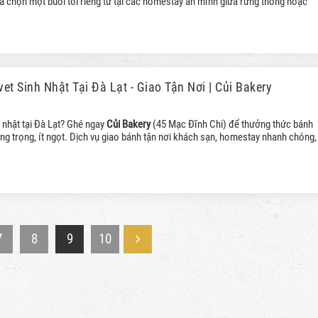
 chọn một buổi tối riêng tư tại các homestay ẩn mình giữa rừng thông hoặc
 trung tâm.
et Sinh Nhật Tại Đà Lạt - Giao Tận Nơi | Củi Bakery
 nhật tại Đà Lạt? Ghé ngay
Củi Bakery
(45 Mạc Đĩnh Chi) để thưởng thức bánh
g trọng, ít ngọt. Dịch vụ giao bánh tận nơi khách sạn, homestay nhanh chóng,
7
8
9
10