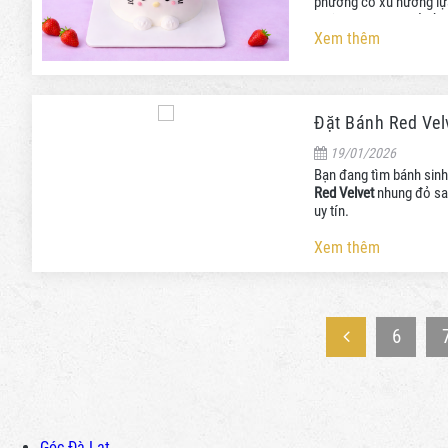
phương có xu hướng lựa
những căn villa nhỏ gần
Xem thêm
Đặt Bánh Red Velv
19/01/2026
Bạn đang tìm bánh sinh
Red Velvet
nhung đỏ san
uy tín.
Xem thêm
6
Góc Đà Lạt