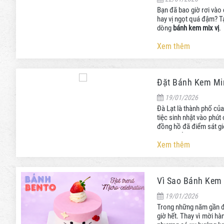
Bạn đã bao giờ rơi vào
hay vị ngọt quá đậm? T
dòng
bánh kem mix vị
.
Xem thêm
Đặt Bánh Kem Min
19/01/2026
Đà Lạt là thành phố củ
tiệc sinh nhật vào phút
đồng hồ đã điểm sát giờ
tránh khỏi.
Xem thêm
Vì Sao Bánh Kem 
19/01/2026
Trong những năm gần đâ
giờ hết. Thay vì mời hà