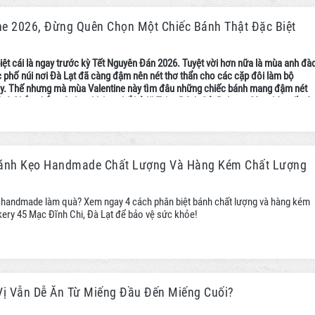
ine 2026, Đừng Quên Chọn Một Chiếc Bánh Thật Đặc Biệt
ệt cái là ngay trước kỳ Tết Nguyên Đán 2026. Tuyệt vời hơn nữa là mùa anh đà
 phố núi nơi Đà Lạt đã càng đậm nên nét thơ thẩn cho các cặp đôi làm bộ
đây. Thế nhưng mà mùa Valentine này tìm đâu những chiếc bánh mang đậm nét
đây? Chắc chắn các bạn không thể bỏ lỡ Tiệm Bánh Củi Bakery. Cùng bài viết nà
năm nay nên chọn mẫu bánh nào cho các đôi tình nhân nhé!
Bánh Kẹo Handmade Chất Lượng Và Hàng Kém Chất Lượng
 handmade làm quà? Xem ngay 4 cách phân biệt bánh chất lượng và hàng kém
kery 45 Mạc Đĩnh Chi, Đà Lạt để bảo vệ sức khỏe!
Vị Vẫn Dễ Ăn Từ Miếng Đầu Đến Miếng Cuối?