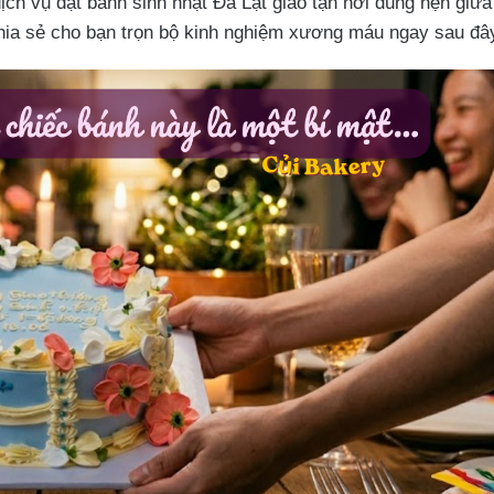
ch vụ đặt bánh sinh nhật Đà Lạt giao tận nơi đúng hẹn giữa
ia sẻ cho bạn trọn bộ kinh nghiệm xương máu ngay sau đâ