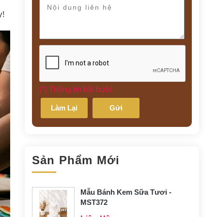
y!
(*) Thông tin bắt buộc
Làm Lại
Gửi
Sản Phẩm Mới
Mẫu Bánh Kem Sữa Tươi -
MST372