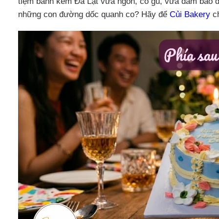
tiệm bánh kem Đà Lạt vừa ngon, có gu, vừa đảm bảo dị
những con đường dốc quanh co? Hãy để
Củi Bakery
ch