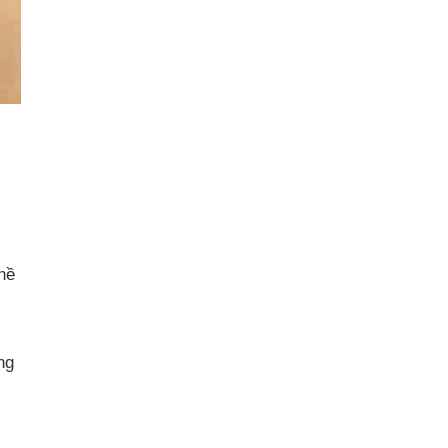
hề
ng