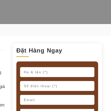
Đặt Hàng Ngay
ể
giá
ược