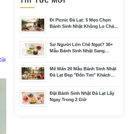
Tin Tức Mới
Đi Picnic Đà Lạt: 5 Mẹo Chọn
,
Bánh Sinh Nhật Không Lo Chảy
Kem
Sợ Người Lớn Chê Ngọt? 30+
Mẫu Bánh Sinh Nhật Sang
Trọng, Rất Ít Kem
Củi
Mê Mẩn 20 Mẫu Bánh Sinh Nhật
Đà Lạt Đẹp "Đốn Tim" Khách
Hàng
Đặt Bánh Sinh Nhật Đà Lạt Lấy
Ngay Trong 2 Giờ