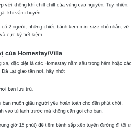
p với không khí chill chill của vùng cao nguyên. Tuy nhiên,
ặt khi vận chuyển.
 có 2 người, những chiếc bánh kem mini size nhỏ nhắn, vẽ
 và cực kỳ tiết kiệm.
vị của Homestay/Villa
ơng xa, đặc biệt là các Homestay nằm sâu trong hẻm hoặc cá
t Đà Lạt giao tận nơi, hãy nhớ:
ơi bạn lưu trú.
u bạn muốn giấu người yêu hoàn toàn cho đến phút chót.
ánh vào tủ lạnh trước mà không cần gọi cho bạn.
hung giờ 15 phút) để tiệm bánh sắp xếp tuyến đường đi tối 