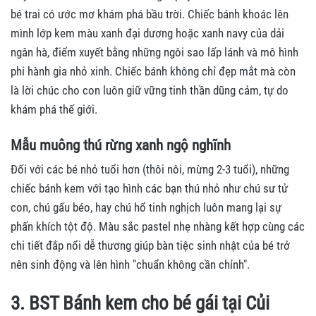
bé trai có ước mơ khám phá bầu trời. Chiếc bánh khoác lên
mình lớp kem màu xanh đại dương hoặc xanh navy của dải
ngân hà, điểm xuyết bằng những ngôi sao lấp lánh và mô hình
phi hành gia nhỏ xinh. Chiếc bánh không chỉ đẹp mắt mà còn
là lời chúc cho con luôn giữ vững tinh thần dũng cảm, tự do
khám phá thế giới.
Mẫu muông thú rừng xanh ngộ nghĩnh
Đối với các bé nhỏ tuổi hơn (thôi nôi, mừng 2-3 tuổi), những
chiếc bánh kem với tạo hình các bạn thú nhỏ như chú sư tử
con, chú gấu béo, hay chú hổ tinh nghịch luôn mang lại sự
phấn khích tột độ. Màu sắc pastel nhẹ nhàng kết hợp cùng các
chi tiết đắp nổi dễ thương giúp bàn tiệc sinh nhật của bé trở
nên sinh động và lên hình "chuẩn không cần chỉnh".
3. BST Bánh kem cho bé gái tại Củi