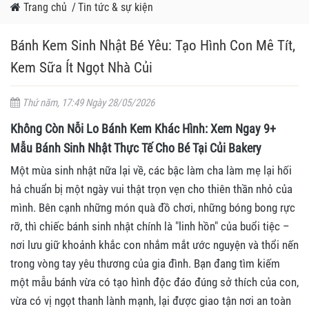
Trang chủ
/
Tin tức & sự kiện
Bánh Kem Sinh Nhật Bé Yêu: Tạo Hình Con Mê Tít,
Kem Sữa Ít Ngọt Nhà Củi
Thứ năm, 17:49 Ngày 28/05/2026
Không Còn Nỗi Lo Bánh Kem Khác Hình: Xem Ngay 9+
Mẫu Bánh Sinh Nhật Thực Tế Cho Bé Tại Củi Bakery
Một mùa sinh nhật nữa lại về, các bậc làm cha làm mẹ lại hối
hả chuẩn bị một ngày vui thật trọn vẹn cho thiên thần nhỏ của
mình. Bên cạnh những món quà đồ chơi, những bóng bong rực
rỡ, thì chiếc bánh sinh nhật chính là "linh hồn" của buổi tiệc –
nơi lưu giữ khoảnh khắc con nhắm mắt ước nguyện và thổi nến
trong vòng tay yêu thương của gia đình. Bạn đang tìm kiếm
một mẫu bánh vừa có tạo hình độc đáo đúng sở thích của con,
vừa có vị ngọt thanh lành mạnh, lại được giao tận nơi an toàn