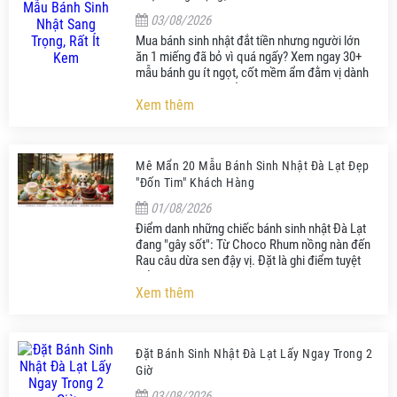
03/08/2026
Mua bánh sinh nhật đắt tiền nhưng người lớn
ăn 1 miếng đã bỏ vì quá ngấy? Xem ngay 30+
mẫu bánh gu ít ngọt, cốt mềm ẩm đằm vị dành
riêng cho người trưởng thành!
Xem thêm
Mê Mẩn 20 Mẫu Bánh Sinh Nhật Đà Lạt Đẹp
"Đốn Tim" Khách Hàng
01/08/2026
Điểm danh những chiếc bánh sinh nhật Đà Lạt
đang "gây sốt": Từ Choco Rhum nồng nàn đến
Rau câu dừa sen đậy vị. Đặt là ghi điểm tuyệt
đối với người nhận!
Xem thêm
Đặt Bánh Sinh Nhật Đà Lạt Lấy Ngay Trong 2
Giờ
03/08/2026