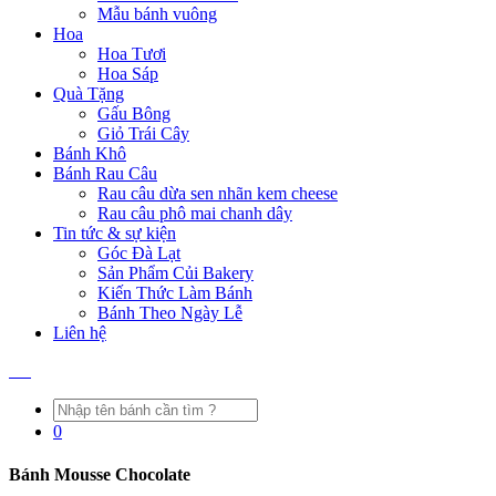
Mẫu bánh vuông
Hoa
Hoa Tươi
Hoa Sáp
Quà Tặng
Gấu Bông
Giỏ Trái Cây
Bánh Khô
Bánh Rau Câu
Rau câu dừa sen nhãn kem cheese
Rau câu phô mai chanh dây
Tin tức & sự kiện
Góc Đà Lạt
Sản Phẩm Củi Bakery
Kiến Thức Làm Bánh
Bánh Theo Ngày Lễ
Liên hệ
0
Bánh Mousse Chocolate