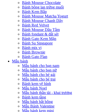
Bánh Mousse Chocolate
Bánh bông lan trứng muối
Bánh Kem Bắp
Bánh Mousse Matcha Yogurt
Bánh Mousse Chanh Dây
Bánh Red Velvet
Bánh Mousse Dâu Tằm
Bánh fondant & đất sét
Bánh Gato Kem Mặn
Bánh Su Singapore
Bánh mix vị
Bánh Brownie
Bánh Gato Flan
Mẫu bánh
Mẫu bánh cho bạn nam
Mẫu bánh cho bạn nữ
Mẫu bánh cho bé gái
Mẫu bánh cho bé trai
Bánh kem vẽ hình
Mẫu bánh Noel
Mẫu bánh thần tài - khai trương
Bánh kem tầng
Mẫu bánh bắt bông
Mẫu Bánh Valentine
Mẫu bánh kem mini