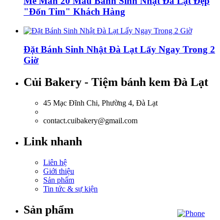
Mê Mẩn 20 Mẫu Bánh Sinh Nhật Đà Lạt Đẹp
"Đốn Tim" Khách Hàng
Đặt Bánh Sinh Nhật Đà Lạt Lấy Ngay Trong 2
Giờ
Củi Bakery - Tiệm bánh kem Đà Lạt
45 Mạc Đĩnh Chi, Phường 4, Đà Lạt
0918.036.835
contact.cuibakery@gmail.com
Link nhanh
Liên hệ
Giới thiệu
Sản phẩm
Tin tức & sự kiện
Sản phẩm