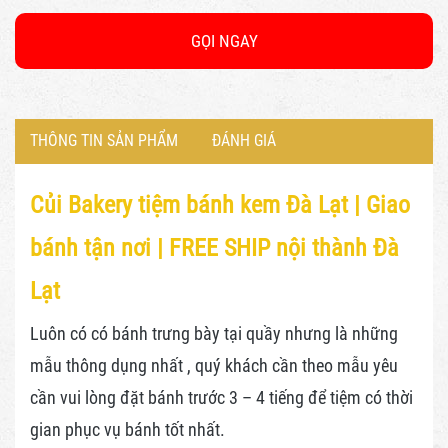
GỌI NGAY
THÔNG TIN SẢN PHẨM
ĐÁNH GIÁ
Củi Bakery tiệm bánh kem Đà Lạt |
Giao
bánh tận nơi | FREE SHIP nội thành Đà
Lạt
Luôn có có bánh trưng bày tại quầy nhưng là những
mẫu thông dụng nhất , quý khách cần theo mẫu yêu
cần vui lòng đặt bánh trước 3 – 4 tiếng để tiệm có thời
gian phục vụ bánh tốt nhất.