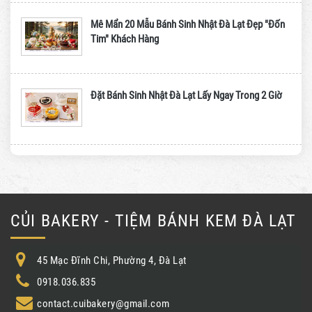
Mê Mẩn 20 Mẫu Bánh Sinh Nhật Đà Lạt Đẹp "Đốn
Tim" Khách Hàng
Đặt Bánh Sinh Nhật Đà Lạt Lấy Ngay Trong 2 Giờ
CỦI BAKERY - TIỆM BÁNH KEM ĐÀ LẠT
45 Mạc Đĩnh Chi, Phường 4, Đà Lạt
0918.036.835
contact.cuibakery@gmail.com