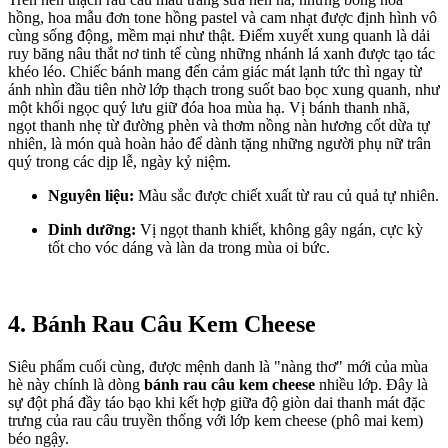
hồng, hoa mẫu đơn tone hồng pastel và cam nhạt được định hình vô
cùng sống động, mềm mại như thật. Điểm xuyết xung quanh là dải
ruy băng nâu thắt nơ tinh tế cùng những nhánh lá xanh được tạo tác
khéo léo. Chiếc bánh mang đến cảm giác mát lạnh tức thì ngay từ
ánh nhìn đầu tiên nhờ lớp thạch trong suốt bao bọc xung quanh, như
một khối ngọc quý lưu giữ đóa hoa mùa hạ. Vị bánh thanh nhã,
ngọt thanh nhẹ từ đường phèn và thơm nồng nàn hương cốt dừa tự
nhiên, là món quà hoàn hảo để dành tặng những người phụ nữ trân
quý trong các dịp lễ, ngày kỷ niệm.
Nguyên liệu:
Màu sắc được chiết xuất từ rau củ quả tự nhiên.
Dinh dưỡng:
Vị ngọt thanh khiết, không gây ngán, cực kỳ
tốt cho vóc dáng và làn da trong mùa oi bức.
4. Bánh Rau Câu Kem Cheese
Siêu phẩm cuối cùng, được mệnh danh là "nàng thơ" mới của mùa
hè này chính là dòng
bánh rau câu kem cheese
nhiều lớp. Đây là
sự đột phá đầy táo bạo khi kết hợp giữa độ giòn dai thanh mát đặc
trưng của rau câu truyền thống với lớp kem cheese (phô mai kem)
béo ngậy.