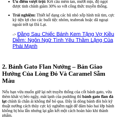
Ưu điểm vượt trội:
Kết cấu mềm tan, mướt mịn, độ ngọt
được tinh chỉnh giảm 30% so với công thức truyền thống.
Trải nghiệm:
Thiết kế dạng các hũ nhỏ xếp hình trái tim, cực
kỳ tiện lợi cho các buổi tiệc nhóm, teabreak hoặc dã ngoại
ngoài trời tại Đà Lạt.
Đằng Sau Chiếc Bánh Kem Tặng Vợ Kiều
->
Diễm: Ngôn Ngữ Tình Yêu Thầm Lặng Của
Phái Mạnh
2. Bánh Gato Flan Nướng – Bản Giao
Hưởng Của Lòng Đỏ Và Caramel Sẫm
Màu
Nếu bạn vừa muốn giữ lại nét truyền thống của cốt bánh gato, vừa
thèm khát vị béo ngậy, mát lạnh của pudding thì
bánh gato flan đà
lạt
chính là chân ái không thể bỏ qua. Đây là dòng bánh đòi hỏi kỹ
thuật nướng cách thủy cực kỳ nghiêm ngặt để đảm bảo hai lớp bánh
không bị hòa lẫn nhưng lại gắn kết một cách hoàn hảo khi thành
phẩm.