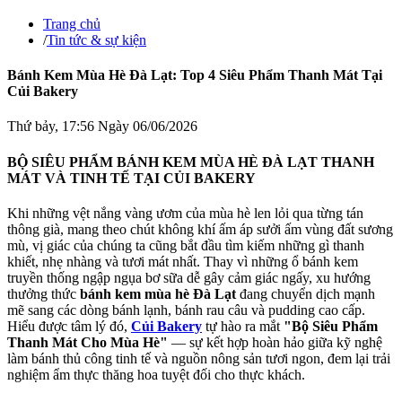
Trang chủ
/
Tin tức & sự kiện
Bánh Kem Mùa Hè Đà Lạt: Top 4 Siêu Phẩm Thanh Mát Tại
Củi Bakery
Thứ bảy, 17:56 Ngày 06/06/2026
BỘ SIÊU PHẨM BÁNH KEM MÙA HÈ ĐÀ LẠT THANH
MÁT VÀ TINH TẾ TẠI CỦI BAKERY
Khi những vệt nắng vàng ươm của mùa hè len lỏi qua từng tán
thông già, mang theo chút không khí ấm áp sưởi ấm vùng đất sương
mù, vị giác của chúng ta cũng bắt đầu tìm kiếm những gì thanh
khiết, nhẹ nhàng và tươi mát nhất. Thay vì những ổ bánh kem
truyền thống ngập ngụa bơ sữa dễ gây cảm giác ngấy, xu hướng
thưởng thức
bánh kem mùa hè Đà Lạt
đang chuyển dịch mạnh
mẽ sang các dòng bánh lạnh, bánh rau câu và pudding cao cấp.
Hiểu được tâm lý đó,
Củi Bakery
tự hào ra mắt
"Bộ Siêu Phẩm
Thanh Mát Cho Mùa Hè"
— sự kết hợp hoàn hảo giữa kỹ nghệ
làm bánh thủ công tinh tế và nguồn nông sản tươi ngon, đem lại trải
nghiệm ẩm thực thăng hoa tuyệt đối cho thực khách.