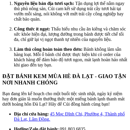
Nguyên liệu bản địa tươi sạch:
Tận dụng lợi thế nằm ngay
thủ phủ nông sản, Củi cam kết sử dụng trái cây tươi hái tại
vườn mỗi sáng, nói không với mứt trái cây công nghiệp hay
chất bảo quản.
Công thức ít ngọt:
Thấu hiểu nhu cầu ăn kiêng và chăm sóc
sức khỏe hiện đại, lượng đường trong bánh được tiết chế tối
đa, chỉ giữ lại vị ngọt thanh tự nhiên của nguyên liệu.
Làm thủ công hoàn toàn theo đơn:
Bánh không làm sẵn
hàng loạt. Mỗi ổ bánh chỉ được thực hiện khi có order của
khách hàng để đảm bảo độ tươi ngon, mát lạnh hoàn hảo nhất
khi giao đến tay bạn.
ĐẶT BÁNH KEM MÙA HÈ ĐÀ LẠT - GIAO TẬN
NƠI NHANH CHÓNG
Bạn đang lên kế hoạch cho một buổi tiệc sinh nhật, ngày kỷ niệm
hay đơn giản là muốn thưởng thức một miếng bánh lạnh thanh mát
dưới hoàng hôn Đà Lạt? Hãy để Củi đồng hành cùng bạn!
Địa chỉ cửa hàng:
45 Mạc Đĩnh Chi, Phường 4, Thành phố
Đà Lạt, Lâm Đồng.
Hotline/Zalo đặt bánh:
091.803.6835