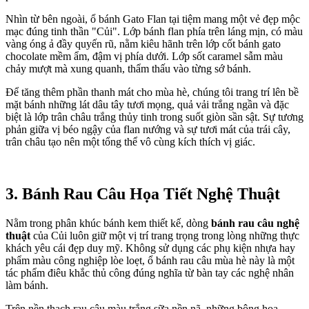
Nhìn từ bên ngoài, ổ bánh Gato Flan tại tiệm mang một vẻ đẹp mộc
mạc đúng tinh thần "Củi". Lớp bánh flan phía trên láng mịn, có màu
vàng óng ả đầy quyến rũ, nằm kiêu hãnh trên lớp cốt bánh gato
chocolate mềm ẩm, đậm vị phía dưới. Lớp sốt caramel sẫm màu
chảy mượt mà xung quanh, thẩm thấu vào từng sớ bánh.
Để tăng thêm phần thanh mát cho mùa hè, chúng tôi trang trí lên bề
mặt bánh những lát dâu tây tươi mọng, quả vải trắng ngần và đặc
biệt là lớp trân châu trắng thủy tinh trong suốt giòn sần sật. Sự tương
phản giữa vị béo ngậy của flan nướng và sự tươi mát của trái cây,
trân châu tạo nên một tổng thể vô cùng kích thích vị giác.
3. Bánh Rau Câu Họa Tiết Nghệ Thuật
Nằm trong phân khúc bánh kem thiết kế, dòng
bánh rau câu nghệ
thuật
của Củi luôn giữ một vị trí trang trọng trong lòng những thực
khách yêu cái đẹp duy mỹ. Không sử dụng các phụ kiện nhựa hay
phẩm màu công nghiệp lòe loẹt, ổ bánh rau câu mùa hè này là một
tác phẩm điêu khắc thủ công đúng nghĩa từ bàn tay các nghệ nhân
làm bánh.
Trên nền thạch rau câu màu trắng sữa nền nã, những bông hoa