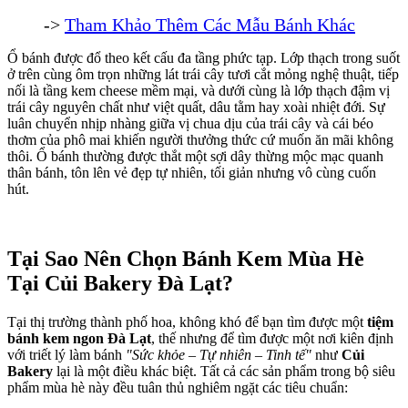
->
Tham Khảo Thêm Các Mẫu Bánh Khác
Ổ bánh được đổ theo kết cấu đa tầng phức tạp. Lớp thạch trong suốt
ở trên cùng ôm trọn những lát trái cây tươi cắt mỏng nghệ thuật, tiếp
nối là tầng kem cheese mềm mại, và dưới cùng là lớp thạch đậm vị
trái cây nguyên chất như việt quất, dâu tằm hay xoài nhiệt đới. Sự
luân chuyển nhịp nhàng giữa vị chua dịu của trái cây và cái béo
thơm của phô mai khiến người thưởng thức cứ muốn ăn mãi không
thôi. Ổ bánh thường được thắt một sợi dây thừng mộc mạc quanh
thân bánh, tôn lên vẻ đẹp tự nhiên, tối giản nhưng vô cùng cuốn
hút.
Tại Sao Nên Chọn Bánh Kem Mùa Hè
Tại Củi Bakery Đà Lạt?
Tại thị trường thành phố hoa, không khó để bạn tìm được một
tiệm
bánh kem ngon Đà Lạt
, thế nhưng để tìm được một nơi kiên định
với triết lý làm bánh
"Sức khỏe – Tự nhiên – Tinh tế"
như
Củi
Bakery
lại là một điều khác biệt. Tất cả các sản phẩm trong bộ siêu
phẩm mùa hè này đều tuân thủ nghiêm ngặt các tiêu chuẩn: