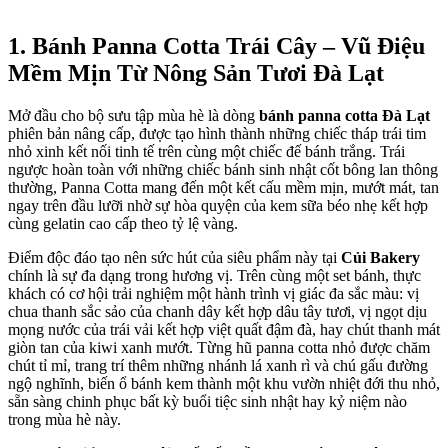
1. Bánh Panna Cotta Trái Cây – Vũ Điệu
Mềm Mịn Từ Nông Sản Tươi Đà Lạt
Mở đầu cho bộ sưu tập mùa hè là dòng
bánh panna cotta Đà Lạt
phiên bản nâng cấp, được tạo hình thành những chiếc tháp trái tim
nhỏ xinh kết nối tinh tế trên cùng một chiếc đế bánh trắng. Trái
ngược hoàn toàn với những chiếc bánh sinh nhật cốt bông lan thông
thường, Panna Cotta mang đến một kết cấu mềm mịn, mướt mát, tan
ngay trên đầu lưỡi nhờ sự hòa quyện của kem sữa béo nhẹ kết hợp
cùng gelatin cao cấp theo tỷ lệ vàng.
Điểm độc đáo tạo nên sức hút của siêu phẩm này tại
Củi Bakery
chính là sự đa dạng trong hương vị. Trên cùng một set bánh, thực
khách có cơ hội trải nghiệm một hành trình vị giác đa sắc màu: vị
chua thanh sắc sảo của chanh dây kết hợp dâu tây tươi, vị ngọt dịu
mọng nước của trái vải kết hợp việt quất đậm đà, hay chút thanh mát
giòn tan của kiwi xanh mướt. Từng hũ panna cotta nhỏ được chăm
chút tỉ mỉ, trang trí thêm những nhánh lá xanh rì và chú gấu đường
ngộ nghĩnh, biến ổ bánh kem thành một khu vườn nhiệt đới thu nhỏ,
sẵn sàng chinh phục bất kỳ buổi tiệc sinh nhật hay kỷ niệm nào
trong mùa hè này.