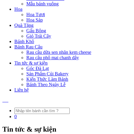
Mẫu bánh vuông
Hoa
Hoa Tươi
Hoa Sáp
Quà Tặng
Gấu Bông
Giỏ Trái Cây
Bánh Khô
Bánh Rau Câu
Rau câu dừa sen nhãn kem cheese
Rau câu phô mai chanh dây
Tin tức & sự kiện
Góc Đà Lạt
Sản Phẩm Củi Bakery
Kiến Thức Làm Bánh
Bánh Theo Ngày Lễ
Liên hệ
0
Tin tức & sự kiện