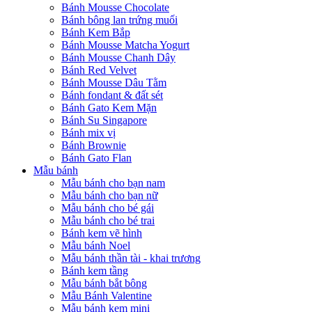
Bánh Mousse Chocolate
Bánh bông lan trứng muối
Bánh Kem Bắp
Bánh Mousse Matcha Yogurt
Bánh Mousse Chanh Dây
Bánh Red Velvet
Bánh Mousse Dâu Tằm
Bánh fondant & đất sét
Bánh Gato Kem Mặn
Bánh Su Singapore
Bánh mix vị
Bánh Brownie
Bánh Gato Flan
Mẫu bánh
Mẫu bánh cho bạn nam
Mẫu bánh cho bạn nữ
Mẫu bánh cho bé gái
Mẫu bánh cho bé trai
Bánh kem vẽ hình
Mẫu bánh Noel
Mẫu bánh thần tài - khai trương
Bánh kem tầng
Mẫu bánh bắt bông
Mẫu Bánh Valentine
Mẫu bánh kem mini