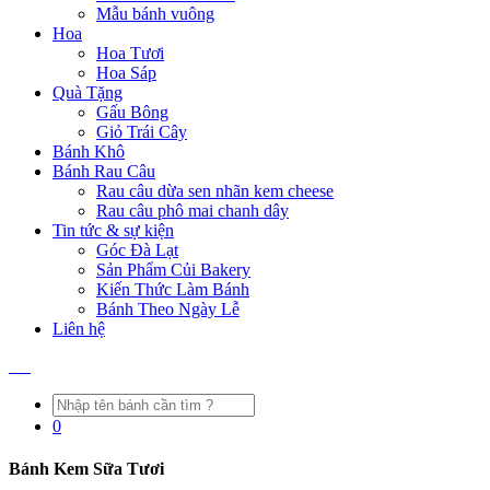
Mẫu bánh vuông
Hoa
Hoa Tươi
Hoa Sáp
Quà Tặng
Gấu Bông
Giỏ Trái Cây
Bánh Khô
Bánh Rau Câu
Rau câu dừa sen nhãn kem cheese
Rau câu phô mai chanh dây
Tin tức & sự kiện
Góc Đà Lạt
Sản Phẩm Củi Bakery
Kiến Thức Làm Bánh
Bánh Theo Ngày Lễ
Liên hệ
0
Bánh Kem Sữa Tươi