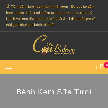
Tiệm bánh kem, bánh sinh nhật ngon - Đà Lạt. Là tiệm
bánh online, chúng tôi không có bánh trưng bày sẵn,quý
khách vui lòng đặt bánh trước ít nhất 3 - 4 tiếng để tiệm có
thời gian chuẩn bị bánh tốt nhất.
0
Bánh Kem Sữa Tươi