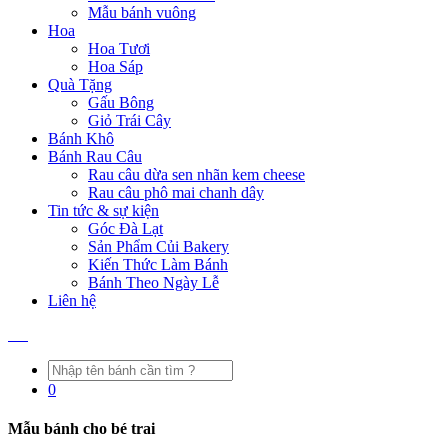
Mẫu bánh vuông
Hoa
Hoa Tươi
Hoa Sáp
Quà Tặng
Gấu Bông
Giỏ Trái Cây
Bánh Khô
Bánh Rau Câu
Rau câu dừa sen nhãn kem cheese
Rau câu phô mai chanh dây
Tin tức & sự kiện
Góc Đà Lạt
Sản Phẩm Củi Bakery
Kiến Thức Làm Bánh
Bánh Theo Ngày Lễ
Liên hệ
0
Mẫu bánh cho bé trai