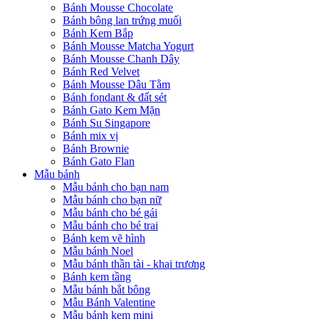
Bánh Mousse Chocolate
Bánh bông lan trứng muối
Bánh Kem Bắp
Bánh Mousse Matcha Yogurt
Bánh Mousse Chanh Dây
Bánh Red Velvet
Bánh Mousse Dâu Tằm
Bánh fondant & đất sét
Bánh Gato Kem Mặn
Bánh Su Singapore
Bánh mix vị
Bánh Brownie
Bánh Gato Flan
Mẫu bánh
Mẫu bánh cho bạn nam
Mẫu bánh cho bạn nữ
Mẫu bánh cho bé gái
Mẫu bánh cho bé trai
Bánh kem vẽ hình
Mẫu bánh Noel
Mẫu bánh thần tài - khai trương
Bánh kem tầng
Mẫu bánh bắt bông
Mẫu Bánh Valentine
Mẫu bánh kem mini