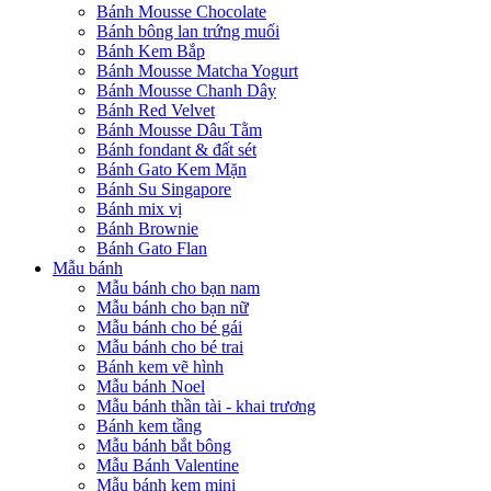
Bánh Mousse Chocolate
Bánh bông lan trứng muối
Bánh Kem Bắp
Bánh Mousse Matcha Yogurt
Bánh Mousse Chanh Dây
Bánh Red Velvet
Bánh Mousse Dâu Tằm
Bánh fondant & đất sét
Bánh Gato Kem Mặn
Bánh Su Singapore
Bánh mix vị
Bánh Brownie
Bánh Gato Flan
Mẫu bánh
Mẫu bánh cho bạn nam
Mẫu bánh cho bạn nữ
Mẫu bánh cho bé gái
Mẫu bánh cho bé trai
Bánh kem vẽ hình
Mẫu bánh Noel
Mẫu bánh thần tài - khai trương
Bánh kem tầng
Mẫu bánh bắt bông
Mẫu Bánh Valentine
Mẫu bánh kem mini