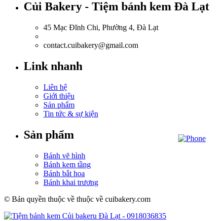
Củi Bakery - Tiệm bánh kem Đà Lạt
45 Mạc Đĩnh Chi, Phường 4, Đà Lạt
0918.036.835
contact.cuibakery@gmail.com
Link nhanh
Liên hệ
Giới thiệu
Sản phẩm
Tin tức & sự kiện
Sản phẩm
Bánh vẽ hình
Bánh kem tầng
Bánh bắt hoa
Bánh khai trương
© Bản quyền thuộc về thuộc về cuibakery.com