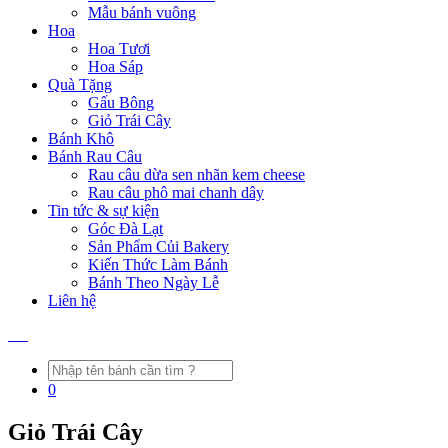
Mẫu bánh vuông
Hoa
Hoa Tươi
Hoa Sáp
Quà Tặng
Gấu Bông
Giỏ Trái Cây
Bánh Khô
Bánh Rau Câu
Rau câu dừa sen nhãn kem cheese
Rau câu phô mai chanh dây
Tin tức & sự kiện
Góc Đà Lạt
Sản Phẩm Củi Bakery
Kiến Thức Làm Bánh
Bánh Theo Ngày Lễ
Liên hệ
0
Giỏ Trái Cây