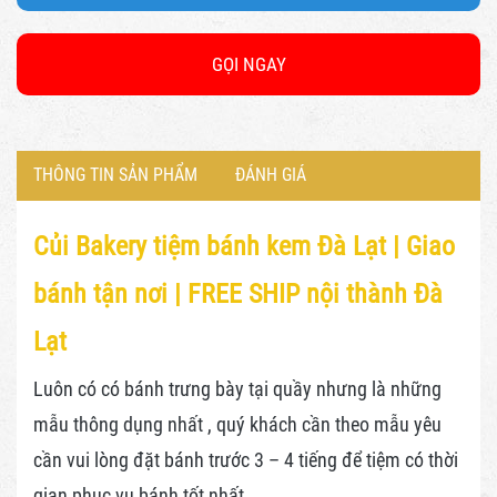
GỌI NGAY
THÔNG TIN SẢN PHẨM
ĐÁNH GIÁ
Củi Bakery tiệm bánh kem Đà Lạt |
Giao
bánh tận nơi | FREE SHIP nội thành Đà
Lạt
Luôn có có bánh trưng bày tại quầy nhưng là những
mẫu thông dụng nhất , quý khách cần theo mẫu yêu
cần vui lòng đặt bánh trước 3 – 4 tiếng để tiệm có thời
gian phục vụ bánh tốt nhất.