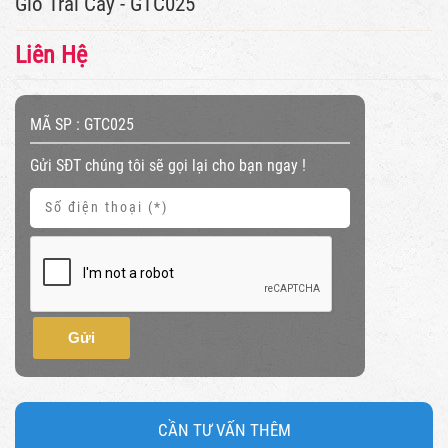
Giỏ Trái Cây - GTC025
Liên Hệ
MÃ SP :
GTC025
Gửi SĐT chúng tôi sẽ gọi lại cho bạn ngay !
Gửi
CẦN TƯ VẤN THÊM