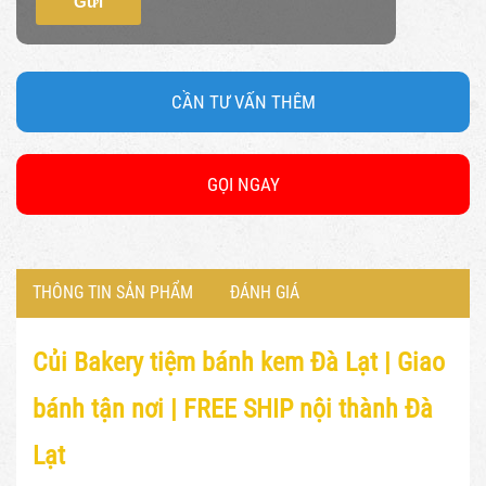
Gửi
CẦN TƯ VẤN THÊM
GỌI NGAY
THÔNG TIN SẢN PHẨM
ĐÁNH GIÁ
Củi Bakery tiệm bánh kem Đà Lạt |
Giao
bánh tận nơi | FREE SHIP nội thành Đà
Lạt