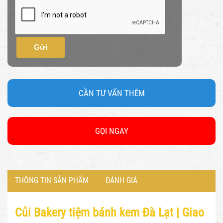
Gửi
CẦN TƯ VẤN THÊM
GỌI NGAY
THÔNG TIN SẢN PHẨM
ĐÁNH GIÁ
Củi Bakery tiệm bánh kem Đà Lạt |
Giao