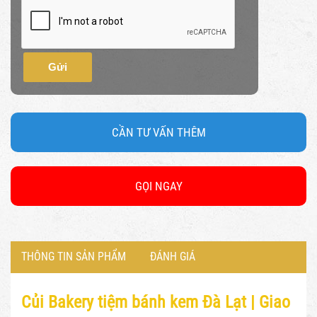
Gửi
CẦN TƯ VẤN THÊM
GỌI NGAY
THÔNG TIN SẢN PHẨM
ĐÁNH GIÁ
Củi Bakery tiệm bánh kem Đà Lạt |
Giao