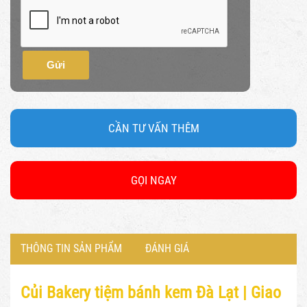
Gửi
CẦN TƯ VẤN THÊM
GỌI NGAY
THÔNG TIN SẢN PHẨM
ĐÁNH GIÁ
Củi Bakery tiệm bánh kem Đà Lạt |
Giao