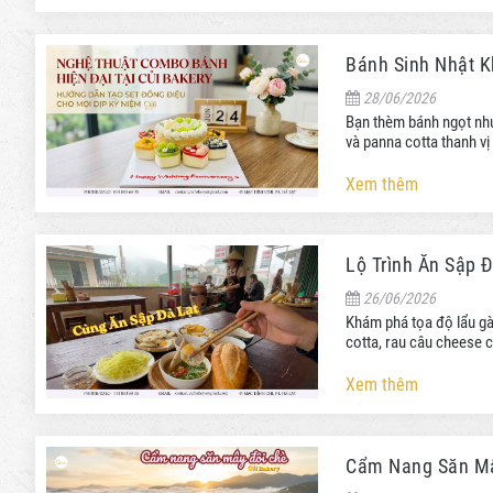
Bánh Sinh Nhật K
28/06/2026
Bạn thèm bánh ngọt nh
và panna cotta thanh vị
Xem thêm
Lộ Trình Ăn Sập 
26/06/2026
Khám phá tọa độ lẩu gà
cotta, rau câu cheese c
Xem thêm
Cẩm Nang Săn Mây