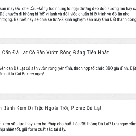
săn mây Đồi chè Cầu Đất tự túc nhưng lo ngại đường đèo dốc sương mù hay c
ể chuyến đi không bị 'bể' vì lạnh và đói, việc chuẩn bị lộ trình và đồ ăn nhẹ
n trọng. Bài viết này sẽ chia sẻ từ A-Z kinh nghiệm săn mây Cầu Đất thành côn
n đồ giữ ấm, tiếp năng lượng không thể thiếu cho cả nhà.
n Căn Đà Lạt Có Sân Vườn Rộng Đáng Tiền Nhất
yên căn Đà Lạt có sân vườn rộng, yên tĩnh, thích hợp tổ chức BBQ gia đình. Đặt
ận nơi từ Củi Bakery ngay!
 Bánh Kem Đi Tiệc Ngoài Trời, Picnic Đà Lạt
 kem sữa tươi hay kem bơ Pháp cho buổi tiệc đồi thông Đà Lạt? Lưu ngay cẩ
u nhiệt tốt, giữ form xuất sắc tại đây.