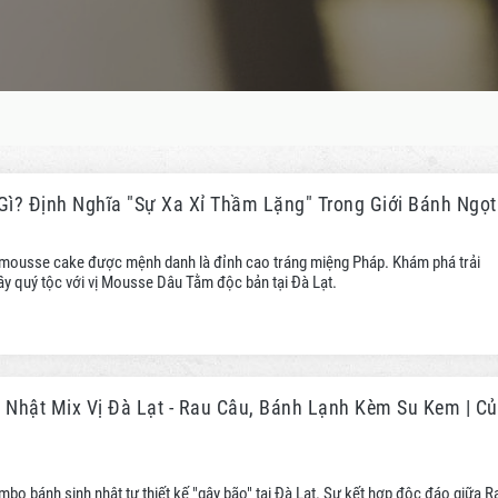
ì? Định Nghĩa "Sự Xa Xỉ Thầm Lặng" Trong Giới Bánh Ngọt
 mousse cake được mệnh danh là đỉnh cao tráng miệng Pháp. Khám phá trải
ầy quý tộc với vị Mousse Dâu Tằm độc bản tại Đà Lạt.
Nhật Mix Vị Đà Lạt - Rau Câu, Bánh Lạnh Kèm Su Kem | Củ
o bánh sinh nhật tự thiết kế "gây bão" tại Đà Lạt. Sự kết hợp độc đáo giữa R