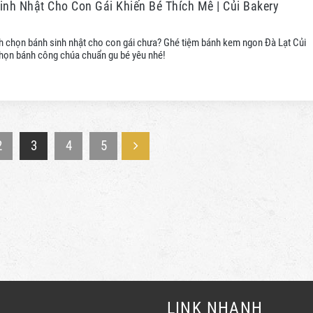
nh Nhật Cho Con Gái Khiến Bé Thích Mê | Củi Bakery
h chọn bánh sinh nhật cho con gái chưa? Ghé tiệm bánh kem ngon Đà Lạt Củi
họn bánh công chúa chuẩn gu bé yêu nhé!
2
3
4
5
LINK NHANH