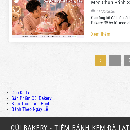
Mẹo Chọn Bánh Si
11/06/2026
Các ông bố đã biết các
Bakery để bỏ túi mẹo c
Xem thêm
1
Góc Đà Lạt
Sản Phẩm Củi Bakery
Kiến Thức Làm Bánh
Bánh Theo Ngày Lễ
CỦI BAKERY - TIỆM BÁNH KEM ĐÀ LẠT