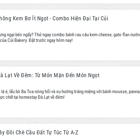
hông Kem Bơ Ít Ngọt - Combo Hiện Đại Tại Củi
ưng ngại béo ngấy? Thử ngay combo bánh rau câu kem cheese, gato flan nướn
 của Củi Bakery. Đặt trước ngay hôm nay!
Đà Lạt Về Đêm: Từ Món Mặn Đến Món Ngọt
 lá é, lẩu bò Ba Toa nóng hổi và xu hướng tráng miệng với bánh mousse, panna
ực chill tại homestay Đà Lạt về đêm!
 Đồi Chè Cầu Đất Tự Túc Từ A-Z