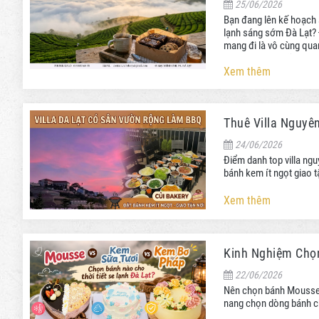
25/06/2026
Bạn đang lên kế hoạch 
lạnh sáng sớm Đà Lạt? Đ
mang đi là vô cùng qua
và check-list những mó
Xem thêm
Thuê Villa Nguyê
24/06/2026
Điểm danh top villa ngu
bánh kem ít ngọt giao t
Xem thêm
Kinh Nghiệm Chọn
22/06/2026
Nên chọn bánh Mousse,
nang chọn dòng bánh chị