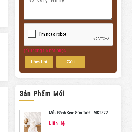
(*) Thông tin bắt buộc
Làm Lại
Gửi
Sản Phẩm Mới
Mẫu Bánh Kem Sữa Tươi - MST372
Liên Hệ