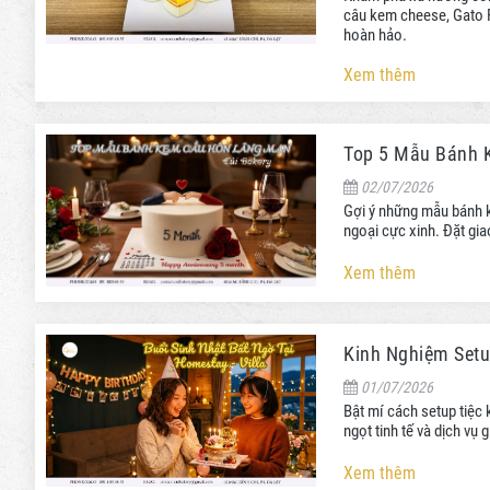
câu kem cheese, Gato F
hoàn hảo.
Xem thêm
Top 5 Mẫu Bánh 
02/07/2026
Gợi ý những mẫu bánh k
ngoại cực xinh. Đặt gia
Xem thêm
Kinh Nghiệm Setu
01/07/2026
Bật mí cách setup tiệc 
ngọt tinh tế và dịch vụ 
Xem thêm