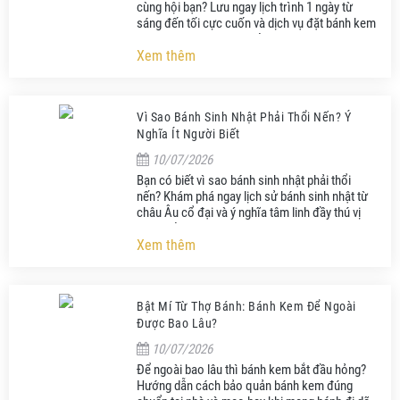
cùng hội bạn? Lưu ngay lịch trình 1 ngày từ
sáng đến tối cực cuốn và dịch vụ đặt bánh kem
Đà Lạt giao tận nơi từ Củi Bakery!
Xem thêm
Vì Sao Bánh Sinh Nhật Phải Thổi Nến? Ý
Nghĩa Ít Người Biết
10/07/2026
Bạn có biết vì sao bánh sinh nhật phải thổi
nến? Khám phá ngay lịch sử bánh sinh nhật từ
châu Âu cổ đại và ý nghĩa tâm linh đầy thú vị
cùng Củi Bakery Đà Lạt!
Xem thêm
Bật Mí Từ Thợ Bánh: Bánh Kem Để Ngoài
Được Bao Lâu?
10/07/2026
Để ngoài bao lâu thì bánh kem bắt đầu hỏng?
Hướng dẫn cách bảo quản bánh kem đúng