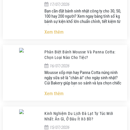
17/07/2026
Bạn cần đặt bánh sinh nhật công ty cho 30, 50,
100 hay 200 người? Xem ngay bảng tính số kg
bánh sự kiện khổ lớn chuẩn chỉnh, tiết kiệm từ
Củi Bakery Đà Lạt.
Xem thêm
Phân Biệt Bánh Mousse Và Panna Cotta:
Chọn Loại Nào Cho Tiệc?
16/07/2026
Mousse xốp mịn hay Panna Cotta núng nính
ngậy sữa sẽ là "chân ái" cho ngày sinh nhật?
Củi Bakery giúp bạn so sánh và lựa chọn chiếc
bánh đúng gu nhất.
Xem thêm
Kinh Nghiệm Du Lịch Đà Lạt Tự Túc Mới
Nhất: Ăn Gì, Ở Đâu Ít Xô Bồ?
15/07/2026