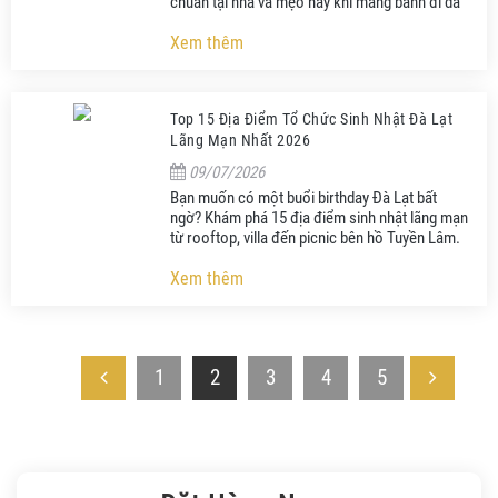
chuẩn tại nhà và mẹo hay khi mang bánh đi dã
ngoại Đà Lạt.
Xem thêm
Top 15 Địa Điểm Tổ Chức Sinh Nhật Đà Lạt
Lãng Mạn Nhất 2026
09/07/2026
Bạn muốn có một buổi birthday Đà Lạt bất
ngờ? Khám phá 15 địa điểm sinh nhật lãng mạn
từ rooftop, villa đến picnic bên hồ Tuyền Lâm.
Có dịch vụ giao bánh tận nơi!
Xem thêm
1
2
3
4
5