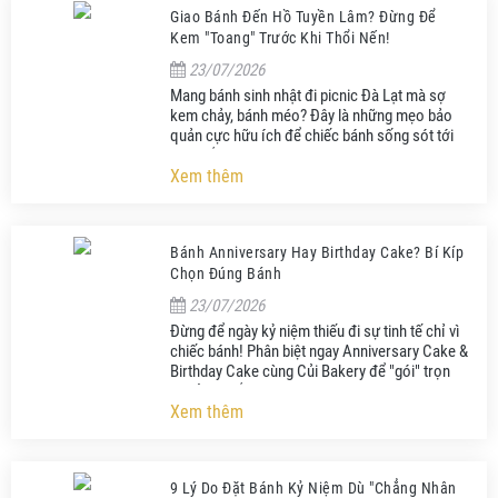
Giao Bánh Đến Hồ Tuyền Lâm? Đừng Để
Kem "Toang" Trước Khi Thổi Nến!
23/07/2026
Mang bánh sinh nhật đi picnic Đà Lạt mà sợ
kem chảy, bánh méo? Đây là những mẹo bảo
quản cực hữu ích để chiếc bánh sống sót tới
phút cắt bánh!
Xem thêm
Bánh Anniversary Hay Birthday Cake? Bí Kíp
Chọn Đúng Bánh
23/07/2026
Đừng để ngày kỷ niệm thiếu đi sự tinh tế chỉ vì
chiếc bánh! Phân biệt ngay Anniversary Cake &
Birthday Cake cùng Củi Bakery để "gói" trọn
khoảnh khắc.
Xem thêm
9 Lý Do Đặt Bánh Kỷ Niệm Dù "Chẳng Nhân