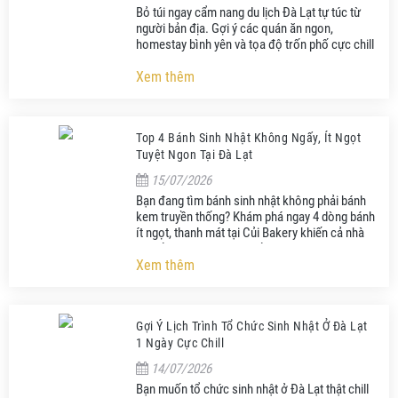
Bỏ túi ngay cẩm nang du lịch Đà Lạt tự túc từ
người bản địa. Gợi ý các quán ăn ngon,
homestay bình yên và tọa độ trốn phố cực chill
tại Đà Lạt năm 2026.
Xem thêm
Top 4 Bánh Sinh Nhật Không Ngấy, Ít Ngọt
Tuyệt Ngon Tại Đà Lạt
15/07/2026
Bạn đang tìm bánh sinh nhật không phải bánh
kem truyền thống? Khám phá ngay 4 dòng bánh
ít ngọt, thanh mát tại Củi Bakery khiến cả nhà
ăn hết không dư một miếng!
Xem thêm
Gợi Ý Lịch Trình Tổ Chức Sinh Nhật Ở Đà Lạt
1 Ngày Cực Chill
14/07/2026
Bạn muốn tổ chức sinh nhật ở Đà Lạt thật chill