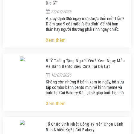
Dịp Gì"
22/07/2026
Ai quy định 365 ngày mới được thổi nến 1 lần?
Điểm qua 9 cột mốc "siêu dính" để hội bạn
thân hay người thương phải rinh ngay chiếc
bánh anniversary nhà Củi!
Xem thêm
Bí Ý Tưởng Tặng Người Yêu? Xem Ngay Mẫu
Vẽ Bánh Bento Siêu Cute Tại Đà Lạt
18/07/2026
Không còn những ổ bánh kem to ngấy, bộ sưu
tập combo bánh bento mini vẽ hình meme và
cute tại Củi Bakery Đà Lạt sẽ giúp buổi hẹn hò
của 2 bạn thêm phần lầy lội, ngọt ngào.
Xem thêm
Tổ Chức Sinh Nhật Công Ty Nên Chọn Bánh
Bao Nhiêu Kg? | Củi Bakery