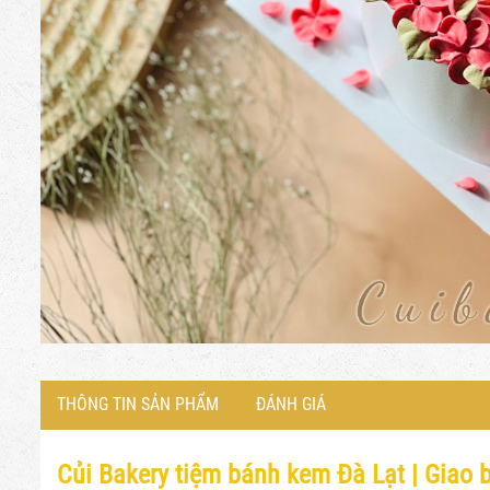
THÔNG TIN SẢN PHẨM
ĐÁNH GIÁ
Củi Bakery tiệm bánh kem Đà Lạt |
Giao b