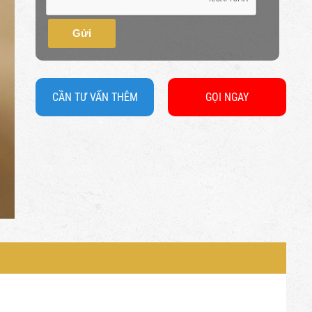
Gửi
CẦN TƯ VẤN THÊM
GỌI NGAY