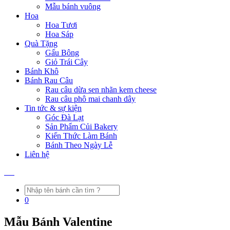
Mẫu bánh vuông
Hoa
Hoa Tươi
Hoa Sáp
Quà Tặng
Gấu Bông
Giỏ Trái Cây
Bánh Khô
Bánh Rau Câu
Rau câu dừa sen nhãn kem cheese
Rau câu phô mai chanh dây
Tin tức & sự kiện
Góc Đà Lạt
Sản Phẩm Củi Bakery
Kiến Thức Làm Bánh
Bánh Theo Ngày Lễ
Liên hệ
0
Mẫu Bánh Valentine