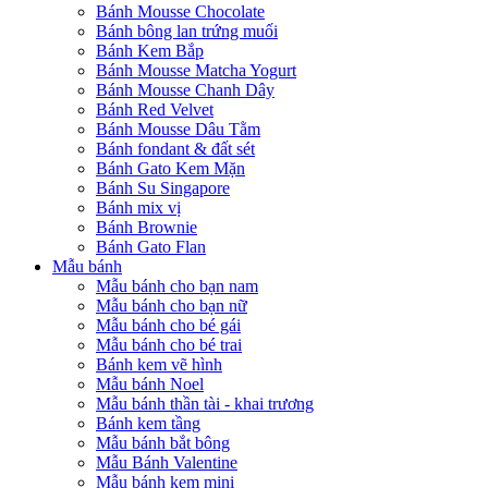
Bánh Mousse Chocolate
Bánh bông lan trứng muối
Bánh Kem Bắp
Bánh Mousse Matcha Yogurt
Bánh Mousse Chanh Dây
Bánh Red Velvet
Bánh Mousse Dâu Tằm
Bánh fondant & đất sét
Bánh Gato Kem Mặn
Bánh Su Singapore
Bánh mix vị
Bánh Brownie
Bánh Gato Flan
Mẫu bánh
Mẫu bánh cho bạn nam
Mẫu bánh cho bạn nữ
Mẫu bánh cho bé gái
Mẫu bánh cho bé trai
Bánh kem vẽ hình
Mẫu bánh Noel
Mẫu bánh thần tài - khai trương
Bánh kem tầng
Mẫu bánh bắt bông
Mẫu Bánh Valentine
Mẫu bánh kem mini