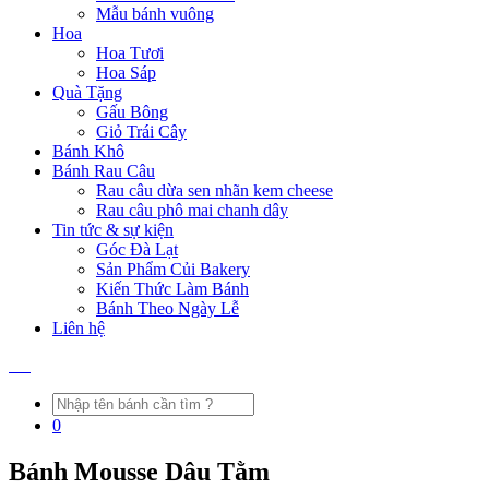
Mẫu bánh vuông
Hoa
Hoa Tươi
Hoa Sáp
Quà Tặng
Gấu Bông
Giỏ Trái Cây
Bánh Khô
Bánh Rau Câu
Rau câu dừa sen nhãn kem cheese
Rau câu phô mai chanh dây
Tin tức & sự kiện
Góc Đà Lạt
Sản Phẩm Củi Bakery
Kiến Thức Làm Bánh
Bánh Theo Ngày Lễ
Liên hệ
0
Bánh Mousse Dâu Tằm