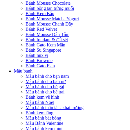
Bánh Mousse Chocolate
Bánh bông lan trứng muối
Bánh Kem Bắp
Bánh Mousse Matcha Yogurt
Bánh Mousse Chanh Dây
Bánh Red Velvet
Bánh Mousse Dâu Tằm
Bánh fondant & đất sét
Bánh Gato Kem Mặn
Bánh Su Singapore
Bánh mix vị
Bánh Brownie
Bánh Gato Flan
Mẫu bánh
Mẫu bánh cho bạn nam
Mẫu bánh cho bạn nữ
Mẫu bánh cho bé gái
Mẫu bánh cho bé trai
Bánh kem vẽ hình
Mẫu bánh Noel
Mẫu bánh thần tài - khai trương
Bánh kem tầng
Mẫu bánh bắt bông
Mẫu Bánh Valentine
Mẫu bánh kem mini