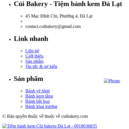
Củi Bakery - Tiệm bánh kem Đà Lạt
45 Mạc Đĩnh Chi, Phường 4, Đà Lạt
0918.036.835
contact.cuibakery@gmail.com
Link nhanh
Liên hệ
Giới thiệu
Sản phẩm
Tin tức & sự kiện
Sản phẩm
Bánh vẽ hình
Bánh kem tầng
Bánh bắt hoa
Bánh khai trương
© Bản quyền thuộc về thuộc về cuibakery.com