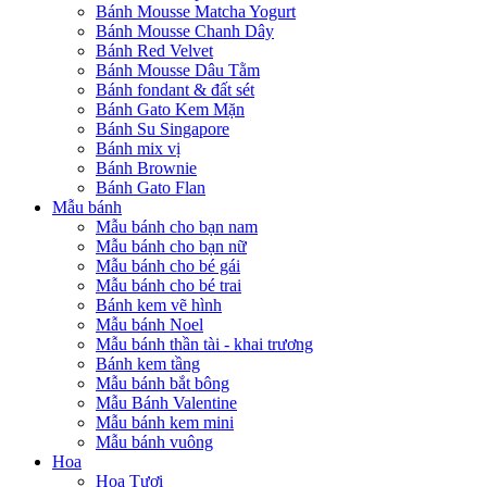
Bánh Mousse Matcha Yogurt
Bánh Mousse Chanh Dây
Bánh Red Velvet
Bánh Mousse Dâu Tằm
Bánh fondant & đất sét
Bánh Gato Kem Mặn
Bánh Su Singapore
Bánh mix vị
Bánh Brownie
Bánh Gato Flan
Mẫu bánh
Mẫu bánh cho bạn nam
Mẫu bánh cho bạn nữ
Mẫu bánh cho bé gái
Mẫu bánh cho bé trai
Bánh kem vẽ hình
Mẫu bánh Noel
Mẫu bánh thần tài - khai trương
Bánh kem tầng
Mẫu bánh bắt bông
Mẫu Bánh Valentine
Mẫu bánh kem mini
Mẫu bánh vuông
Hoa
Hoa Tươi