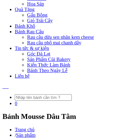
Hoa Sáp
Quà Tặng
Gấu Bông
Giỏ Trái Cây
Bánh Khô
Bánh Rau Câu
Rau câu dừa sen nhãn kem cheese
Rau câu phô mai chanh dây
Tin tức & sự kiện
Góc Đà Lạt
Sản Phẩm Củi Bakery
Kiến Thức Làm Bánh
Bánh Theo Ngày Lễ
Liên hệ
0
Bánh Mousse Dâu Tằm
Trang chủ
/
Sản phẩm