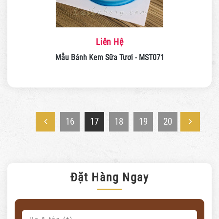
Liên Hệ
Mẫu Bánh Kem Sữa Tươi - MST071
16
17
18
19
20
Đặt Hàng Ngay