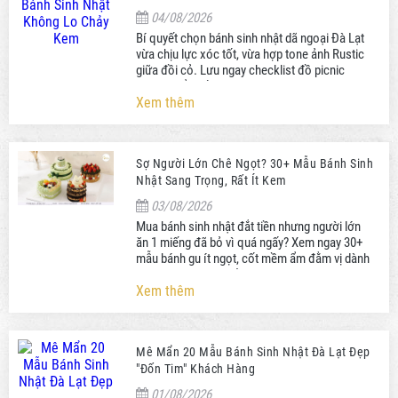
04/08/2026
Bí quyết chọn bánh sinh nhật dã ngoại Đà Lạt
vừa chịu lực xóc tốt, vừa hợp tone ảnh Rustic
giữa đồi cỏ. Lưu ngay checklist đồ picnic
không thể thiếu!
Xem thêm
Sợ Người Lớn Chê Ngọt? 30+ Mẫu Bánh Sinh
Nhật Sang Trọng, Rất Ít Kem
03/08/2026
Mua bánh sinh nhật đắt tiền nhưng người lớn
ăn 1 miếng đã bỏ vì quá ngấy? Xem ngay 30+
mẫu bánh gu ít ngọt, cốt mềm ẩm đằm vị dành
riêng cho người trưởng thành!
Xem thêm
Mê Mẩn 20 Mẫu Bánh Sinh Nhật Đà Lạt Đẹp
"Đốn Tim" Khách Hàng
01/08/2026