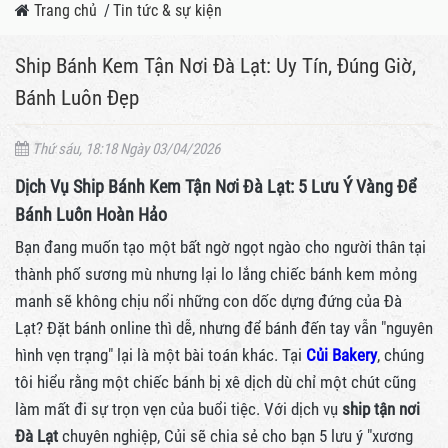
Trang chủ
/
Tin tức & sự kiện
Ship Bánh Kem Tận Nơi Đà Lạt: Uy Tín, Đúng Giờ,
Bánh Luôn Đẹp
Thứ sáu, 18:18 Ngày 03/04/2026
Dịch Vụ Ship Bánh Kem Tận Nơi Đà Lạt: 5 Lưu Ý Vàng Để
Bánh Luôn Hoàn Hảo
Bạn đang muốn tạo một bất ngờ ngọt ngào cho người thân tại
thành phố sương mù nhưng lại lo lắng chiếc bánh kem mỏng
manh sẽ không chịu nổi những con dốc dựng đứng của Đà
Lạt? Đặt bánh online thì dễ, nhưng để bánh đến tay vẫn "nguyên
hình vẹn trạng" lại là một bài toán khác. Tại
Củi Bakery
, chúng
tôi hiểu rằng một chiếc bánh bị xê dịch dù chỉ một chút cũng
làm mất đi sự trọn vẹn của buổi tiệc. Với dịch vụ
ship tận nơi
Đà Lạt
chuyên nghiệp, Củi sẽ chia sẻ cho bạn 5 lưu ý "xương