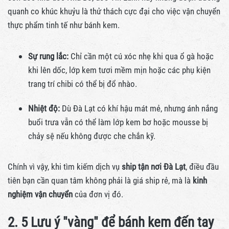
quanh co khúc khuỷu là thử thách cực đại cho việc vận chuyển
thực phẩm tinh tế như bánh kem.
Sự rung lắc:
Chỉ cần một cú xóc nhẹ khi qua ổ gà hoặc
khi lên dốc, lớp kem tươi mềm mịn hoặc các phụ kiện
trang trí chibi có thể bị đổ nhào.
Nhiệt độ:
Dù Đà Lạt có khí hậu mát mẻ, nhưng ánh nắng
buổi trưa vẫn có thể làm lớp kem bơ hoặc mousse bị
chảy sệ nếu không được che chắn kỹ.
Chính vì vậy, khi tìm kiếm dịch vụ
ship tận nơi Đà Lạt
, điều đầu
tiên bạn cần quan tâm không phải là giá ship rẻ, mà là
kinh
nghiệm vận chuyển
của đơn vị đó.
2. 5 Lưu ý "vàng" để bánh kem đến tay