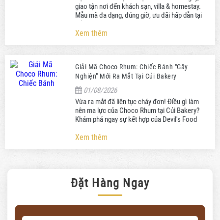
giao tận nơi đến khách sạn, villa & homestay.
Mẫu mã đa dạng, đúng giờ, ưu đãi hấp dẫn tại
Củi Bakery.
Xem thêm
Giải Mã Choco Rhum: Chiếc Bánh "Gây
Nghiện" Mới Ra Mắt Tại Củi Bakery
01/08/2026
Vừa ra mắt đã liên tục cháy đơn! Điều gì làm
nên ma lực của Choco Rhum tại Củi Bakery?
Khám phá ngay sự kết hợp của Devil's Food
Cake và rượu Rhum. Đặt bánh ngay kẻo lỡ!
Xem thêm
Đặt Hàng Ngay