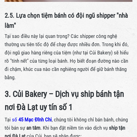
2.5. Lựa chọn tiệm bánh có đội ngũ shipper "nhà
làm"
Tại sao điều này lại quan trọng? Các shipper công nghệ
thường ưu tiên tốc độ để chạy được nhiều đơn. Trong khi đó,
đội ngũ giao hàng riêng của tiệm (như tại Củi Bakery) sẽ hiểu
rõ "tính nết" của từng loại bánh. Họ biết đoạn đường nào cần
đi chậm, khúc cua nào cần nghiêng người để giữ bánh thăng
bằng.
3. Củi Bakery – Dịch vụ ship bánh tận
nơi Đà Lạt uy tín số 1
Tại
số
45 Mạc Đĩnh Chi
, chúng tôi không chỉ bán bánh, chúng
tôi bán sự
an tâm
. Khi bạn đặt niềm tin vào dịch vụ
ship tận
nơi Đà Lạt
của Củi, bạn sẽ nhận được: