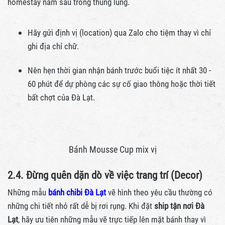
homestay nằm sâu trong thung lũng.
Hãy gửi định vị (location) qua Zalo cho tiệm thay vì chỉ
ghi địa chỉ chữ.
Nên hẹn thời gian nhận bánh trước buổi tiệc ít nhất 30 -
60 phút để dự phòng các sự cố giao thông hoặc thời tiết
bất chợt của Đà Lạt.
Bánh Mousse Cup mix vị
2.4. Đừng quên dặn dò về việc trang trí (Decor)
Những mẫu
bánh chibi Đà Lạt
vẽ hình theo yêu cầu thường có
những chi tiết nhỏ rất dễ bị rơi rụng. Khi đặt
ship tận nơi Đà
Lạt
, hãy ưu tiên những mẫu vẽ trực tiếp lên mặt bánh thay vì