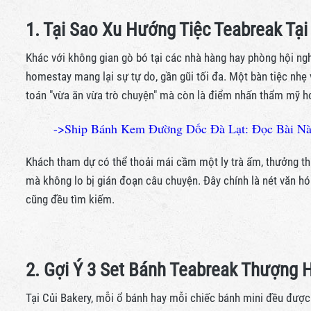
1. Tại Sao Xu Hướng Tiệc Teabreak Tại
Khác với không gian gò bó tại các nhà hàng hay phòng hội ng
homestay mang lại sự tự do, gần gũi tối đa. Một bàn tiệc nhẹ 
toán "vừa ăn vừa trò chuyện" mà còn là điểm nhấn thẩm mỹ hoà
->Ship Bánh Kem Đường Dốc Đà Lạt: Đọc Bài Này
Khách tham dự có thể thoải mái cầm một ly trà ấm, thưởng th
mà không lo bị gián đoạn câu chuyện. Đây chính là nét văn hó
cũng đều tìm kiếm.
2. Gợi Ý 3 Set Bánh Teabreak Thượng 
Tại Củi Bakery, mỗi ổ bánh hay mỗi chiếc bánh mini đều được