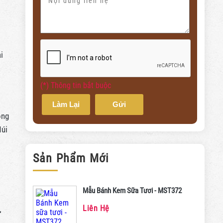
i
(*) Thông tin bắt buộc
Làm Lại
Gửi
ông
Núi
Sản Phẩm Mới
Mẫu Bánh Kem Sữa Tươi - MST372
Liên Hệ
ự