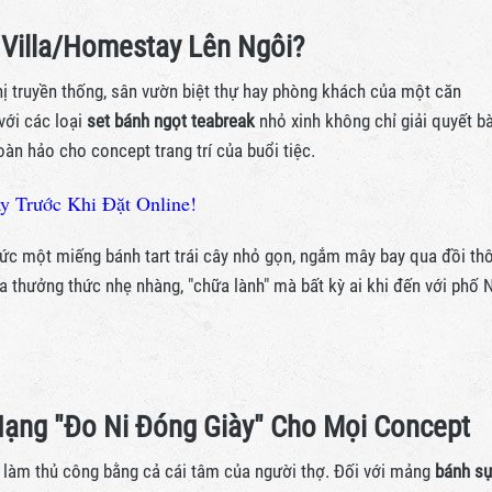
 Villa/Homestay Lên Ngôi?
hị truyền thống, sân vườn biệt thự hay phòng khách của một căn
với các loại
set bánh ngọt teabreak
nhỏ xinh không chỉ giải quyết bà
n hảo cho concept trang trí của buổi tiệc.
 Trước Khi Đặt Online!
ức một miếng bánh tart trái cây nhỏ gọn, ngắm mây bay qua đồi th
a thưởng thức nhẹ nhàng, "chữa lành" mà bất kỳ ai khi đến với phố 
Hạng "Đo Ni Đóng Giày" Cho Mọi Concept
 làm thủ công bằng cả cái tâm của người thợ. Đối với mảng
bánh s