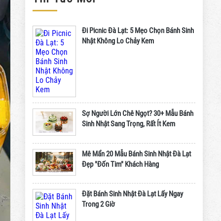
Đi Picnic Đà Lạt: 5 Mẹo Chọn Bánh Sinh
Nhật Không Lo Chảy Kem
Sợ Người Lớn Chê Ngọt? 30+ Mẫu Bánh
Sinh Nhật Sang Trọng, Rất Ít Kem
Mê Mẩn 20 Mẫu Bánh Sinh Nhật Đà Lạt
Đẹp "Đốn Tim" Khách Hàng
Đặt Bánh Sinh Nhật Đà Lạt Lấy Ngay
Trong 2 Giờ