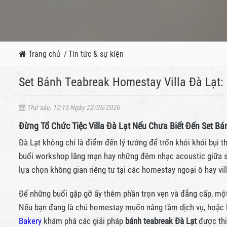
Trang chủ
/
Tin tức & sự kiện
Set Bánh Teabreak Homestay Villa Đà Lạt:
Thứ sáu, 12:15 Ngày 22/05/2026
Đừng Tổ Chức Tiệc Villa Đà Lạt Nếu Chưa Biết Đến Set Bá
Đà Lạt không chỉ là điểm đến lý tưởng để trốn khỏi khói bụi t
buổi workshop lãng mạn hay những đêm nhạc acoustic giữa s
lựa chọn không gian riêng tư tại các homestay ngoại ô hay vi
Để những buổi gặp gỡ ấy thêm phần trọn vẹn và đẳng cấp, mộ
Nếu bạn đang là chủ homestay muốn nâng tầm dịch vụ, hoặc l
Bakery
khám phá các giải pháp
bánh teabreak Đà Lạt
được thi