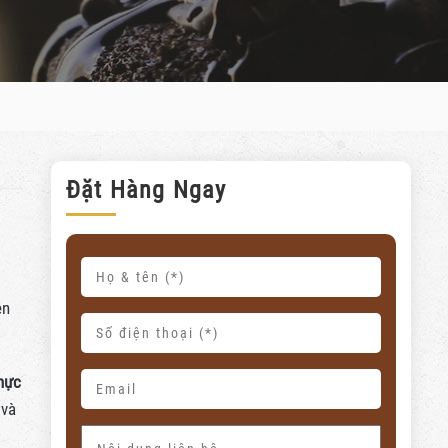
Đặt Hàng Ngay
i
ên
hực
 và