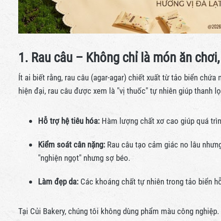
1. Rau câu – Không chỉ là món ăn chơi,
Ít ai biết rằng, rau câu (agar-agar) chiết xuất từ tảo biển ch
hiện đại, rau câu được xem là "vị thuốc" tự nhiên giúp thanh lọ
Hỗ trợ hệ tiêu hóa:
Hàm lượng chất xơ cao giúp quá trình 
Kiểm soát cân nặng:
Rau câu tạo cảm giác no lâu nhưng 
"nghiện ngọt" nhưng sợ béo.
Làm đẹp da:
Các khoáng chất tự nhiên trong tảo biển hỗ 
Tại Củi Bakery, chúng tôi không dùng phẩm màu công nghiệp. 