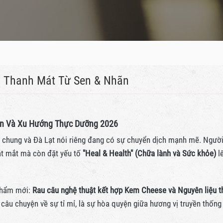
Vị Thanh Mát Từ Sen & Nhãn
iên Và Xu Hướng Thực Dưỡng 2026
 chung và Đà Lạt nói riêng đang có sự chuyển dịch mạnh mẽ. Ngườ
ắt mắt mà còn đặt yếu tố
"Heal & Health" (Chữa lành và Sức khỏe)
l
 phẩm mới:
Rau câu nghệ thuật kết hợp Kem Cheese và Nguyên liệu t
câu chuyện về sự tỉ mỉ, là sự hòa quyện giữa hương vị truyền thống