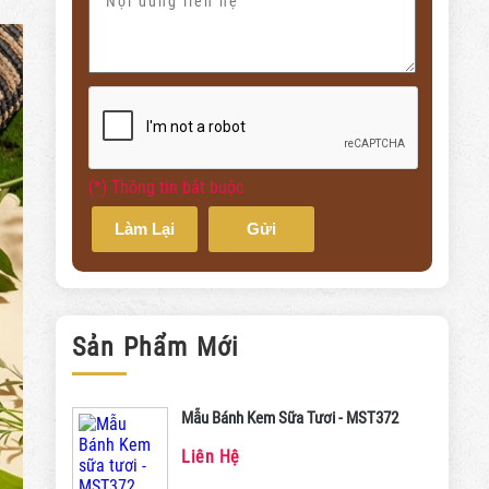
(*) Thông tin bắt buộc
Làm Lại
Gửi
Sản Phẩm Mới
Mẫu Bánh Kem Sữa Tươi - MST372
Liên Hệ