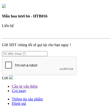
Mẫu hoa tươi bó - HTB016
Liên hệ
MÃ SP :
HTB016
Gửi SĐT chúng tôi sẽ gọi lại cho bạn ngay !
Gửi
Cần tư vấn thêm
Gọi ngay
Thông tin sản phẩm
Đánh giá