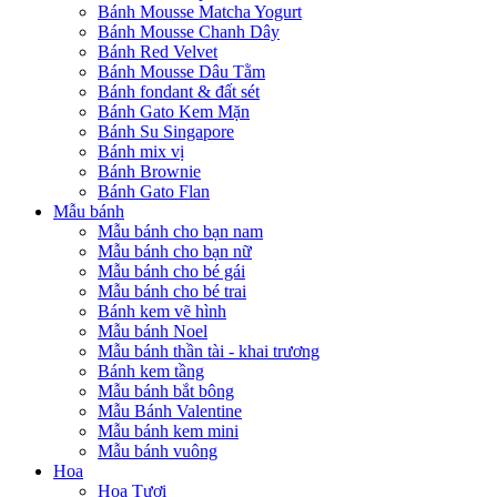
Bánh Mousse Matcha Yogurt
Bánh Mousse Chanh Dây
Bánh Red Velvet
Bánh Mousse Dâu Tằm
Bánh fondant & đất sét
Bánh Gato Kem Mặn
Bánh Su Singapore
Bánh mix vị
Bánh Brownie
Bánh Gato Flan
Mẫu bánh
Mẫu bánh cho bạn nam
Mẫu bánh cho bạn nữ
Mẫu bánh cho bé gái
Mẫu bánh cho bé trai
Bánh kem vẽ hình
Mẫu bánh Noel
Mẫu bánh thần tài - khai trương
Bánh kem tầng
Mẫu bánh bắt bông
Mẫu Bánh Valentine
Mẫu bánh kem mini
Mẫu bánh vuông
Hoa
Hoa Tươi