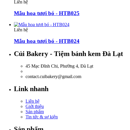
Liên hệ
Mẫu hoa tươi bó - HTB025
Liên hệ
Mẫu hoa tươi bó - HTB024
Củi Bakery - Tiệm bánh kem Đà Lạt
45 Mạc Đĩnh Chi, Phường 4, Đà Lạt
0918.036.835
contact.cuibakery@gmail.com
Link nhanh
Liên hệ
Giới thiệu
Sản phẩm
Tin tức & sự kiện
Sản phẩm