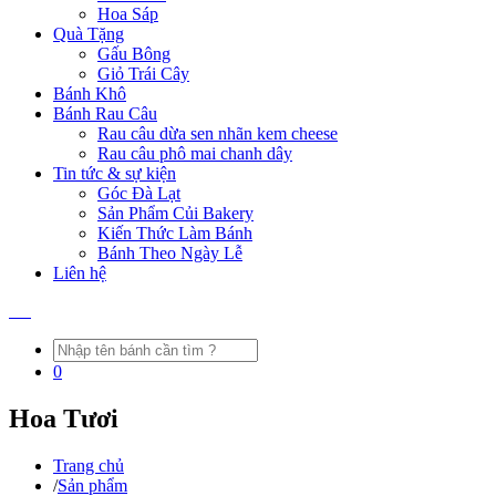
Hoa Sáp
Quà Tặng
Gấu Bông
Giỏ Trái Cây
Bánh Khô
Bánh Rau Câu
Rau câu dừa sen nhãn kem cheese
Rau câu phô mai chanh dây
Tin tức & sự kiện
Góc Đà Lạt
Sản Phẩm Củi Bakery
Kiến Thức Làm Bánh
Bánh Theo Ngày Lễ
Liên hệ
0
Hoa Tươi
Trang chủ
/
Sản phẩm