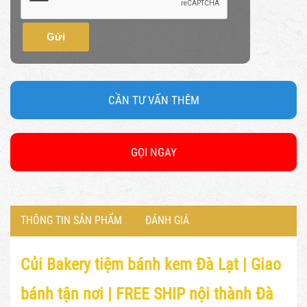
Gửi
CẦN TƯ VẤN THÊM
GỌI NGAY
THÔNG TIN SẢN PHẨM
ĐÁNH GIÁ
Củi Bakery tiệm bánh kem Đà Lạt |
Giao
bánh tận nơi | FREE SHIP nội thành Đà