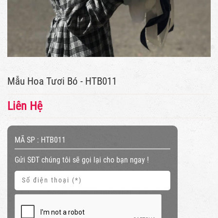
Mẫu Hoa Tươi Bó - HTB011
Liên Hệ
MÃ SP :
HTB011
Gửi SĐT chúng tôi sẽ gọi lại cho bạn ngay !