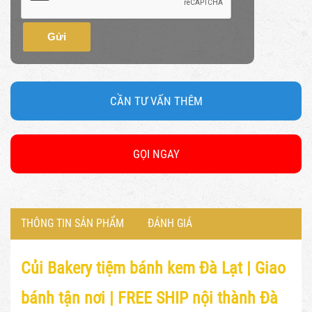
Gửi
CẦN TƯ VẤN THÊM
GỌI NGAY
THÔNG TIN SẢN PHẨM
ĐÁNH GIÁ
Củi Bakery tiệm bánh kem Đà Lạt |
Giao
bánh tận nơi | FREE SHIP nội thành Đà