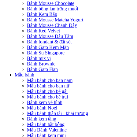
Bánh Mousse Chocolate
Bánh bông lan trứng muối
Bánh Kem Bắp
Bánh Mousse Matcha Yogurt
Bánh Mousse Chanh Dây
Bánh Red Velvet
Bánh Mousse Dâu Tằm
Bánh fondant & đất sét
Bánh Gato Kem Mặn
Bánh Su Singapore
Bánh mix vị
Bánh Brownie
Bánh Gato Flan
Mẫu bánh
Mẫu bánh cho bạn nam
Mẫu bánh cho bạn nữ
Mẫu bánh cho bé gái
Mẫu bánh cho bé trai
Bánh kem vẽ hình
Mẫu bánh Noel
Mẫu bánh thần tài - khai trương
Bánh kem tầng
Mẫu bánh bắt bông
Mẫu Bánh Valentine
Mẫu bánh kem mini