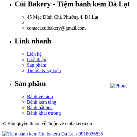
Củi Bakery - Tiệm bánh kem Đà Lạt
45 Mạc Đĩnh Chi, Phường 4, Đà Lạt
0918.036.835
contact.cuibakery@gmail.com
Link nhanh
Liên hệ
Giới thiệu
Sản phẩm
Tin tức & sự kiện
Sản phẩm
Bánh vẽ hình
Bánh kem tầng
Bánh bắt hoa
Bánh khai trương
© Bản quyền thuộc về thuộc về cuibakery.com