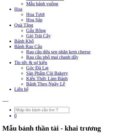
Mẫu bánh vuông
Hoa
Hoa Tươi
Hoa Sáp
Quà Tặng
Gấu Bông
Giỏ Trái Cây
Bánh Khô
Bánh Rau Câu
Rau câu dừa sen nhãn kem cheese
Rau câu phô mai chanh dây
Tin tức & sự kiện
Góc Đà Lạt
Sản Phẩm Củi Bakery
Kiến Thức Làm Bánh
Bánh Theo Ngày Lễ
Liên hệ
0
Mẫu bánh thần tài - khai trương