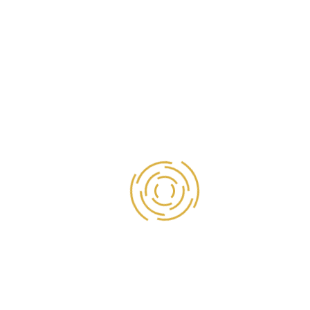
Thanh toán khi nhận bánh
Thanh toán bằng hình thức
chuyển khoản
SẢN PHẨM GỢI Ý
Liên Hệ
Mẫu Bánh Kem Hũ Vàng - MHV017
Liên Hệ
Mẫu Bánh Kem Hũ Vàng - MHV016