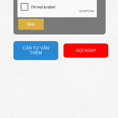
Gửi
CẦN TƯ VẤN
GỌI NGAY
THÊM