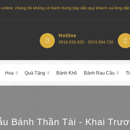
nline, chúng tôi không có bánh trưng bày sẵn,quý khách vui lòng đặt bá
Hotline
0918.036.835 - 0374.094.726
Hoa
Quà Tặng
Bánh Khô
Bánh Rau Câu
T
u Bánh Thần Tài - Khai Trư