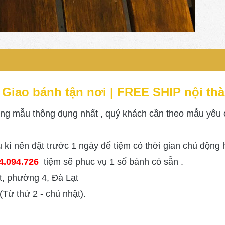
|
Giao bánh tận nơi | FREE SHIP nội th
ng mẫu thông dụng nhất , quý khách cần theo mẫu yêu cầ
 kì nên đặt trước 1 ngày để tiệm có thời gian chủ động
4.094.726
tiệm sẽ phuc vụ 1 số bánh có sẵn .
, phường 4, Đà Lạt
Từ thứ 2 - chủ nhật).