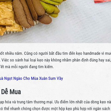
suốt nhiều năm. Cũng có người bắt đầu tìm đến kẹo handmade vì mu
. Việc so sánh hai loại kẹo này không nhằm phân định đúng hay sai,
Tết mà mỗi người đang tìm kiếm.
Quà Ngọt Ngào Cho Mùa Xuân Sum Vầy
à Dễ Mua
 tạp hóa và trung tâm thương mại. Ưu điểm lớn nhất của dòng kẹo n
 có thể nhanh chóng chọn được một hộp kẹo phù hợp với ngân sách