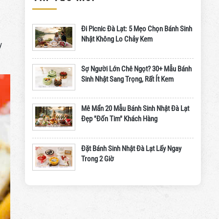
Đi Picnic Đà Lạt: 5 Mẹo Chọn Bánh Sinh
Nhật Không Lo Chảy Kem
y
Sợ Người Lớn Chê Ngọt? 30+ Mẫu Bánh
Sinh Nhật Sang Trọng, Rất Ít Kem
Mê Mẩn 20 Mẫu Bánh Sinh Nhật Đà Lạt
Đẹp "Đốn Tim" Khách Hàng
Đặt Bánh Sinh Nhật Đà Lạt Lấy Ngay
Trong 2 Giờ