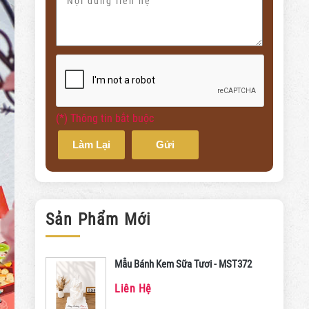
(*) Thông tin bắt buộc
Làm Lại
Gửi
Sản Phẩm Mới
Mẫu Bánh Kem Sữa Tươi - MST372
Liên Hệ