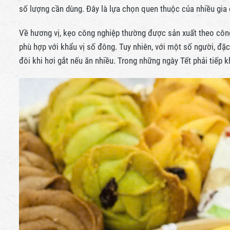
số lượng cần dùng. Đây là lựa chọn quen thuộc của nhiều gia 
Về hương vị, kẹo công nghiệp thường được sản xuất theo công
phù hợp với khẩu vị số đông. Tuy nhiên, với một số người, đặ
đôi khi hơi gắt nếu ăn nhiều. Trong những ngày Tết phải tiếp k