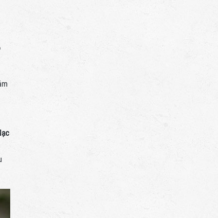
o
cảm
Mạc
u