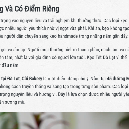
g Và Có Điểm Riêng
ọng vào nguyên liệu và trải nghiệm khi thưởng thức. Các loại kẹo
 nhiều người yêu thích nhờ vị ngọt vừa phải. Khi ăn, kẹo không tạ
nhiều người dần chuyển sang kẹo handmade trong những năm gần đây.
gũi và ấm áp. Người mua thường biết rõ thành phần, cách làm và 
 tâm, nhất là với gia đình có người lớn tuổi. Kẹo Tết Đà Lạt vì thế
y đầu năm.
 tại Đà Lạt
,
Củi Bakery
là một điểm đáng chú ý. Nằm tại
45 đường 
 phong cách truyền thống và sáng tạo trong từng sản phẩm. Các loại
rọng nguyên liệu và hương vị. Đây là lựa chọn được nhiều người yê
yên sương mù.