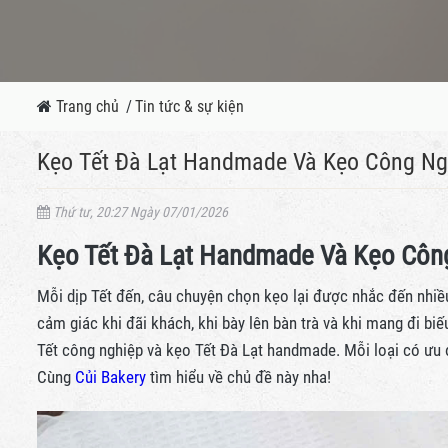
Trang chủ
/
Tin tức & sự kiện
Kẹo Tết Đà Lạt Handmade Và Kẹo Công Ng
Thứ tư, 20:27 Ngày 07/01/2026
Kẹo Tết Đà Lạt Handmade Và Kẹo Côn
Mỗi dịp Tết đến, câu chuyện chọn kẹo lại được nhắc đến nhiề
cảm giác khi đãi khách, khi bày lên bàn trà và khi mang đi biếu
Tết công nghiệp và kẹo Tết Đà Lạt handmade. Mỗi loại có ưu đ
Cùng
Củi Bakery
tìm hiểu về chủ đề này nha!