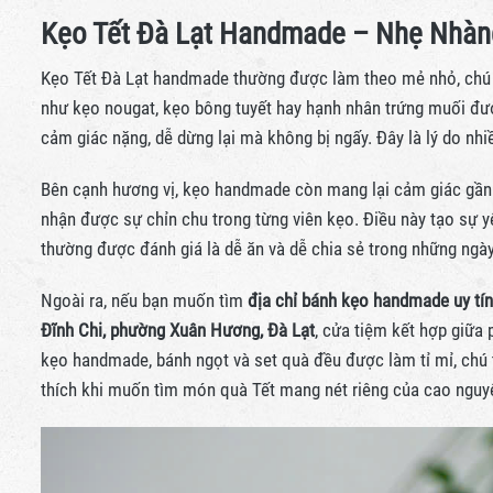
Kẹo Tết Đà Lạt Handmade – Nhẹ Nhàn
Kẹo Tết Đà Lạt handmade thường được làm theo mẻ nhỏ, chú tr
như kẹo nougat, kẹo bông tuyết hay hạnh nhân trứng muối được
cảm giác nặng, dễ dừng lại mà không bị ngấy. Đây là lý do 
Bên cạnh hương vị, kẹo handmade còn mang lại cảm giác gần 
nhận được sự chỉn chu trong từng viên kẹo. Điều này tạo sự yên
thường được đánh giá là dễ ăn và dễ chia sẻ trong những ngà
Ngoài ra, nếu bạn muốn tìm
địa chỉ bánh kẹo handmade uy tín
Đĩnh Chi, phường Xuân Hương, Đà Lạt
, cửa tiệm kết hợp giữa
kẹo handmade, bánh ngọt và set quà đều được làm tỉ mỉ, chú t
thích khi muốn tìm món quà Tết mang nét riêng của cao ngu