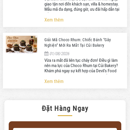
giao tận nơi đến khách sạn, villa & homestay.
Mẫu mã đa dạng, đúng giờ, ưu đãi hấp dẫn tại
Củi Bakery.
Xem thêm
Giải Mã Choco Rhum: Chiếc Bánh "Gây
Nghiện" Mới Ra Mắt Tại Củi Bakery
01/08/2026
Vừa ra mắt đã liên tục cháy đơn! Điều gì làm
nên ma lực của Choco Rhum tại Củi Bakery?
Khám phá ngay sự kết hợp của Devil's Food
Cake và rượu Rhum. Đặt bánh ngay kẻo lỡ!
Xem thêm
Đặt Hàng Ngay