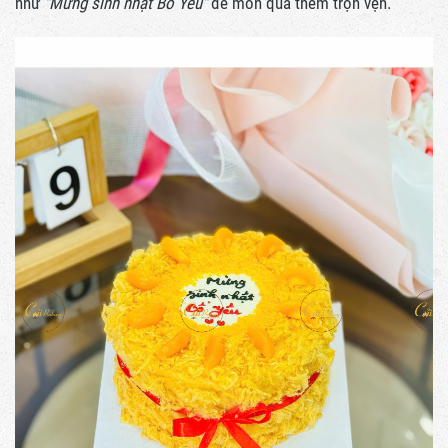
như
"Mừng sinh nhật Bố Yêu"
để món quà thêm trọn vẹn.