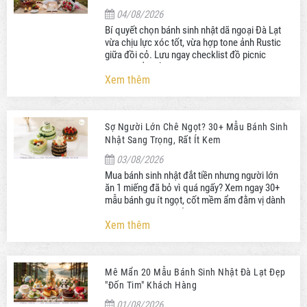
04/08/2026
Bí quyết chọn bánh sinh nhật dã ngoại Đà Lạt
vừa chịu lực xóc tốt, vừa hợp tone ảnh Rustic
giữa đồi cỏ. Lưu ngay checklist đồ picnic
không thể thiếu!
Xem thêm
Sợ Người Lớn Chê Ngọt? 30+ Mẫu Bánh Sinh
Nhật Sang Trọng, Rất Ít Kem
03/08/2026
Mua bánh sinh nhật đắt tiền nhưng người lớn
ăn 1 miếng đã bỏ vì quá ngấy? Xem ngay 30+
mẫu bánh gu ít ngọt, cốt mềm ẩm đằm vị dành
riêng cho người trưởng thành!
Xem thêm
Mê Mẩn 20 Mẫu Bánh Sinh Nhật Đà Lạt Đẹp
"Đốn Tim" Khách Hàng
01/08/2026