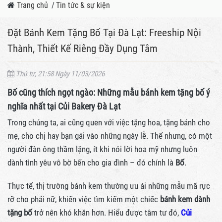
Trang chủ
/
Tin tức & sự kiện
Đặt Bánh Kem Tặng Bố Tại Đà Lạt: Freeship Nội
Thành, Thiết Kế Riêng Đầy Dụng Tâm
Thứ tư, 21:58 Ngày 11/03/2026
Bố cũng thích ngọt ngào: Những mẫu bánh kem tặng bố ý
nghĩa nhất tại Củi Bakery Đà Lạt
Trong chúng ta, ai cũng quen với việc tặng hoa, tặng bánh cho
mẹ, cho chị hay bạn gái vào những ngày lễ. Thế nhưng, có một
người đàn ông thầm lặng, ít khi nói lời hoa mỹ nhưng luôn
dành tình yêu vô bờ bến cho gia đình – đó chính là
Bố
.
Thực tế, thị trường bánh kem thường ưu ái những mẫu mã rực
rỡ cho phái nữ, khiến việc tìm kiếm một chiếc
bánh kem dành
tặng bố
trở nên khó khăn hơn. Hiểu được tâm tư đó,
Củi