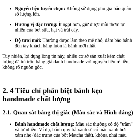
Nguyên liệu tuyển chọn:
Không sử dụng phụ gia bảo quản
số lượng lớn.
Hương vị đặc trưng:
Ít ngọt hơn, giữ được mùi thơm tự
nhiên của bơ, sữa, hạt và trái cây.
Độ tươi mới:
Thường được làm theo mẻ nhỏ, đảm bảo bánh
đến tay khách hàng luôn là bánh mới nhất.
Tuy nhiên, lợi dụng lòng tin này, nhiều cơ sở sản xuất kém chất
lượng đã trà trộn hàng giả danh handmade với nguyên liệu rẻ tiền,
không rõ nguồn gốc.
2. 4 Tiêu chí phân biệt bánh kẹo
handmade chất lượng
2.1. Quan sát bằng thị giác (Màu sắc và Hình dáng)
Bánh handmade chất lượng:
Màu sắc thường có độ "trầm"
và tự nhiên. Ví dụ, bánh quy trà xanh sẽ có màu xanh hơi
xám nhẹ (đặc trưng của bột Matcha thật), không phải màu