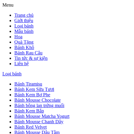
Menu
Trang chủ
Giới thiệu
Loại bánh
Mẫu bánh
Hoa
Quà Tặng
Bánh Khô
Bánh Rau Câu
Tin tức & sự kiện
Liên hệ
Loại bánh
Bánh Tiramisu
Bánh Kem Sữa Tươi
Bánh Kem Bơ Phe
Bánh Mousse Chocolate
Bánh bông lan trứng muối
Bánh Kem Bắp
Bánh Mousse Matcha Yogurt
Bánh Mousse Chanh Dây
Bánh Red Velvet
Bánh Mousse Dâu Tằm