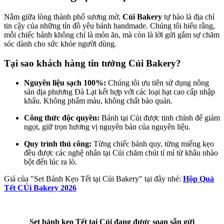
Nằm giữa lòng thành phố sương mờ,
Củi Bakery
tự hào là địa chỉ
tin cậy của những tín đồ yêu bánh handmade. Chúng tôi hiểu rằng,
mỗi chiếc bánh không chỉ là món ăn, mà còn là lời gửi gắm sự chăm
sóc dành cho sức khỏe người dùng.
Tại sao khách hàng tin tưởng Củi Bakery?
Nguyên liệu sạch 100%:
Chúng tôi ưu tiên sử dụng nông
sản địa phương Đà Lạt kết hợp với các loại hạt cao cấp nhập
khẩu. Không phẩm màu, không chất bảo quản.
Công thức độc quyền:
Bánh tại Củi được tinh chỉnh để giảm
ngọt, giữ trọn hương vị nguyên bản của nguyên liệu.
Quy trình thủ công:
Từng chiếc bánh quy, từng miếng kẹo
đều được các nghệ nhân tại Củi chăm chút tỉ mỉ từ khâu nhào
bột đến lúc ra lò.
Giá của "Set Bánh Kẹo Tết tại Củi Bakery" tại đây nhé:
Hộp Quà
Tết CỦi Bakery 2026
Set bánh kẹo Tết tại Củi đang được soạn sẵn gửi