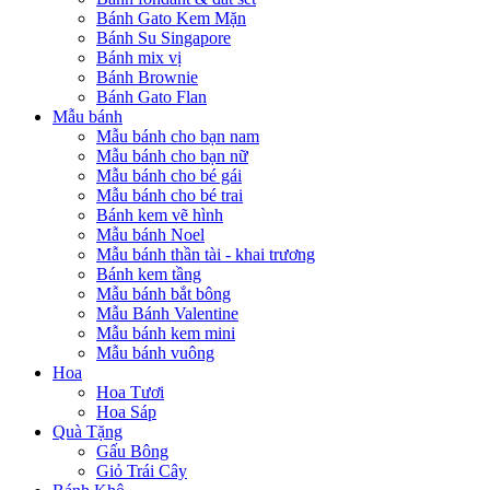
Bánh Gato Kem Mặn
Bánh Su Singapore
Bánh mix vị
Bánh Brownie
Bánh Gato Flan
Mẫu bánh
Mẫu bánh cho bạn nam
Mẫu bánh cho bạn nữ
Mẫu bánh cho bé gái
Mẫu bánh cho bé trai
Bánh kem vẽ hình
Mẫu bánh Noel
Mẫu bánh thần tài - khai trương
Bánh kem tầng
Mẫu bánh bắt bông
Mẫu Bánh Valentine
Mẫu bánh kem mini
Mẫu bánh vuông
Hoa
Hoa Tươi
Hoa Sáp
Quà Tặng
Gấu Bông
Giỏ Trái Cây