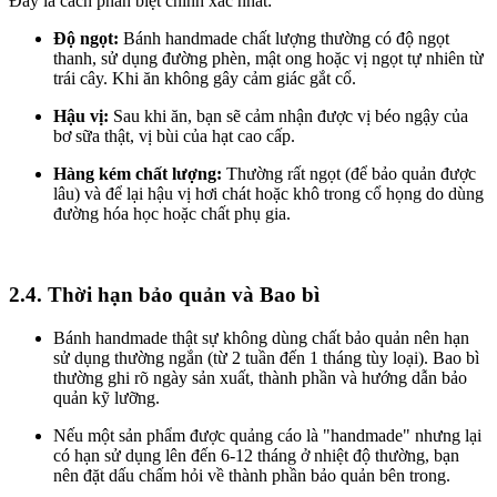
Đây là cách phân biệt chính xác nhất:
Độ ngọt:
Bánh handmade chất lượng thường có độ ngọt
thanh, sử dụng đường phèn, mật ong hoặc vị ngọt tự nhiên từ
trái cây. Khi ăn không gây cảm giác gắt cổ.
Hậu vị:
Sau khi ăn, bạn sẽ cảm nhận được vị béo ngậy của
bơ sữa thật, vị bùi của hạt cao cấp.
Hàng kém chất lượng:
Thường rất ngọt (để bảo quản được
lâu) và để lại hậu vị hơi chát hoặc khô trong cổ họng do dùng
đường hóa học hoặc chất phụ gia.
2.4. Thời hạn bảo quản và Bao bì
Bánh handmade thật sự không dùng chất bảo quản nên hạn
sử dụng thường ngắn (từ 2 tuần đến 1 tháng tùy loại). Bao bì
thường ghi rõ ngày sản xuất, thành phần và hướng dẫn bảo
quản kỹ lưỡng.
Nếu một sản phẩm được quảng cáo là "handmade" nhưng lại
có hạn sử dụng lên đến 6-12 tháng ở nhiệt độ thường, bạn
nên đặt dấu chấm hỏi về thành phần bảo quản bên trong.