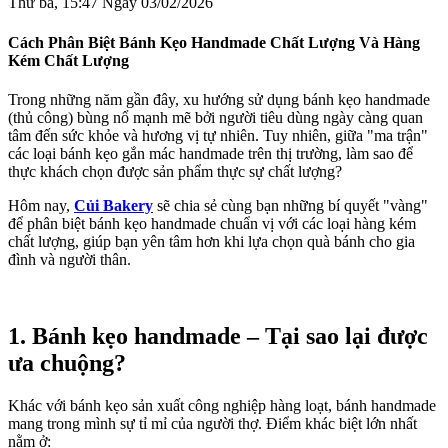
Thứ ba, 15:47 Ngày 03/02/2026
Cách Phân Biệt Bánh Kẹo Handmade Chất Lượng Và Hàng
Kém Chất Lượng
Trong những năm gần đây, xu hướng sử dụng bánh kẹo handmade
(thủ công) bùng nổ mạnh mẽ bởi người tiêu dùng ngày càng quan
tâm đến sức khỏe và hương vị tự nhiên. Tuy nhiên, giữa "ma trận"
các loại bánh kẹo gắn mác handmade trên thị trường, làm sao để
thực khách chọn được sản phẩm thực sự chất lượng?
Hôm nay,
Củi Bakery
sẽ chia sẻ cùng bạn những bí quyết "vàng"
để phân biệt bánh kẹo handmade chuẩn vị với các loại hàng kém
chất lượng, giúp bạn yên tâm hơn khi lựa chọn quà bánh cho gia
đình và người thân.
1. Bánh kẹo handmade – Tại sao lại được
ưa chuộng?
Khác với bánh kẹo sản xuất công nghiệp hàng loạt, bánh handmade
mang trong mình sự tỉ mỉ của người thợ. Điểm khác biệt lớn nhất
nằm ở: