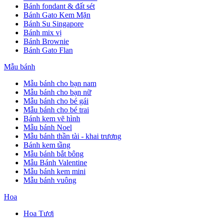
Bánh fondant & đất sét
Bánh Gato Kem Mặn
Bánh Su Singapore
Bánh mix vị
Bánh Brownie
Bánh Gato Flan
Mẫu bánh
Mẫu bánh cho bạn nam
Mẫu bánh cho bạn nữ
Mẫu bánh cho bé gái
Mẫu bánh cho bé trai
Bánh kem vẽ hình
Mẫu bánh Noel
Mẫu bánh thần tài - khai trương
Bánh kem tầng
Mẫu bánh bắt bông
Mẫu Bánh Valentine
Mẫu bánh kem mini
Mẫu bánh vuông
Hoa
Hoa Tươi