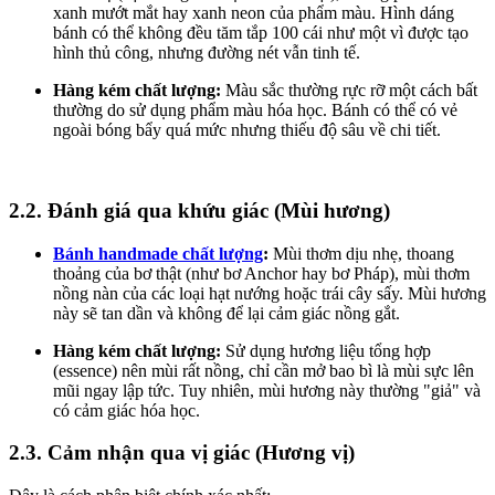
xanh mướt mắt hay xanh neon của phẩm màu. Hình dáng
bánh có thể không đều tăm tắp 100 cái như một vì được tạo
hình thủ công, nhưng đường nét vẫn tinh tế.
Hàng kém chất lượng:
Màu sắc thường rực rỡ một cách bất
thường do sử dụng phẩm màu hóa học. Bánh có thể có vẻ
ngoài bóng bẩy quá mức nhưng thiếu độ sâu về chi tiết.
2.2. Đánh giá qua khứu giác (Mùi hương)
Bánh handmade chất lượng
:
Mùi thơm dịu nhẹ, thoang
thoảng của bơ thật (như bơ Anchor hay bơ Pháp), mùi thơm
nồng nàn của các loại hạt nướng hoặc trái cây sấy. Mùi hương
này sẽ tan dần và không để lại cảm giác nồng gắt.
Hàng kém chất lượng:
Sử dụng hương liệu tổng hợp
(essence) nên mùi rất nồng, chỉ cần mở bao bì là mùi sực lên
mũi ngay lập tức. Tuy nhiên, mùi hương này thường "giả" và
có cảm giác hóa học.
2.3. Cảm nhận qua vị giác (Hương vị)