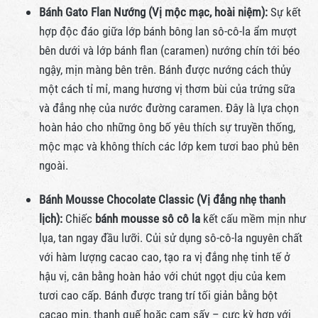
Bánh Gato Flan Nướng (Vị mộc mạc, hoài niệm):
Sự kết
hợp độc đáo giữa lớp bánh bông lan sô-cô-la ẩm mượt
bên dưới và lớp bánh flan (caramen) nướng chín tới béo
ngậy, mịn màng bên trên. Bánh được nướng cách thủy
một cách tỉ mỉ, mang hương vị thơm bùi của trứng sữa
và đắng nhẹ của nước đường caramen. Đây là lựa chọn
hoàn hảo cho những ông bố yêu thích sự truyền thống,
mộc mạc và không thích các lớp kem tươi bao phủ bên
ngoài.
Bánh Mousse Chocolate Classic (Vị đắng nhẹ thanh
lịch):
Chiếc
bánh mousse sô cô la
kết cấu mềm mịn như
lụa, tan ngay đầu lưỡi. Củi sử dụng sô-cô-la nguyên chất
với hàm lượng cacao cao, tạo ra vị đắng nhẹ tinh tế ở
hậu vị, cân bằng hoàn hảo với chút ngọt dịu của kem
tươi cao cấp. Bánh được trang trí tối giản bằng bột
cacao mịn, thanh quế hoặc cam sấy – cực kỳ hợp với