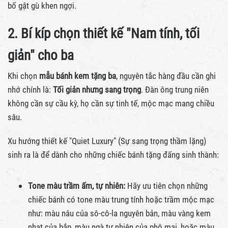
bố gật gù khen ngợi.
2. Bí kíp chọn thiết kế "Nam tính, tối
giản" cho ba
Khi chọn
mẫu bánh kem tặng ba
, nguyên tắc hàng đầu cần ghi
nhớ chính là:
Tối giản nhưng sang trọng
. Đàn ông trung niên
không cần sự cầu kỳ, họ cần sự tinh tế, mộc mạc mang chiều
sâu.
Xu hướng thiết kế "Quiet Luxury" (Sự sang trọng thầm lặng)
sinh ra là để dành cho những chiếc bánh tặng đấng sinh thành:
Tone màu trầm ấm, tự nhiên:
Hãy ưu tiên chọn những
chiếc bánh có tone màu trung tính hoặc trầm mộc mạc
như: màu nâu của sô-cô-la nguyên bản, màu vàng kem
nhạt của bắp, màu ngà tự nhiên của phô mai, hoặc màu