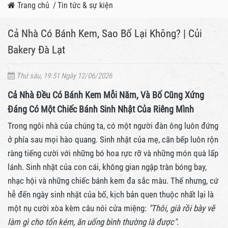
Trang chủ
/
Tin tức & sự kiện
Cả Nhà Có Bánh Kem, Sao Bố Lại Không? | Củi
Bakery Đà Lạt
Thứ sáu, 19:51 Ngày 12/06/2026
Cả Nhà Đều Có Bánh Kem Mỗi Năm, Và Bố Cũng Xứng
Đáng Có Một Chiếc Bánh Sinh Nhật Của Riêng Mình
Trong ngôi nhà của chúng ta, có một người đàn ông luôn đứng
ở phía sau mọi hào quang. Sinh nhật của mẹ, căn bếp luôn rộn
ràng tiếng cười với những bó hoa rực rỡ và những món quà lấp
lánh. Sinh nhật của con cái, không gian ngập tràn bóng bay,
nhạc hội và những chiếc bánh kem đa sắc màu. Thế nhưng, cứ
hễ đến ngày sinh nhật của bố, kịch bản quen thuộc nhất lại là
một nụ cười xòa kèm câu nói cửa miệng:
"Thôi, già rồi bày vẽ
làm gì cho tốn kém, ăn uống bình thường là được"
.