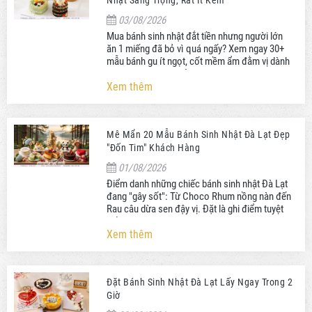
03/08/2026
Mua bánh sinh nhật đắt tiền nhưng người lớn
ăn 1 miếng đã bỏ vì quá ngấy? Xem ngay 30+
mẫu bánh gu ít ngọt, cốt mềm ẩm đằm vị dành
riêng cho người trưởng thành!
Xem thêm
Mê Mẩn 20 Mẫu Bánh Sinh Nhật Đà Lạt Đẹp
"Đốn Tim" Khách Hàng
01/08/2026
Điểm danh những chiếc bánh sinh nhật Đà Lạt
đang "gây sốt": Từ Choco Rhum nồng nàn đến
Rau câu dừa sen đậy vị. Đặt là ghi điểm tuyệt
đối với người nhận!
Xem thêm
Đặt Bánh Sinh Nhật Đà Lạt Lấy Ngay Trong 2
Giờ