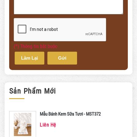
(*) Thông tin bắt buộc
Làm Lại
Gửi
Sản Phẩm Mới
Mẫu Bánh Kem Sữa Tươi - MST372
Liên Hệ