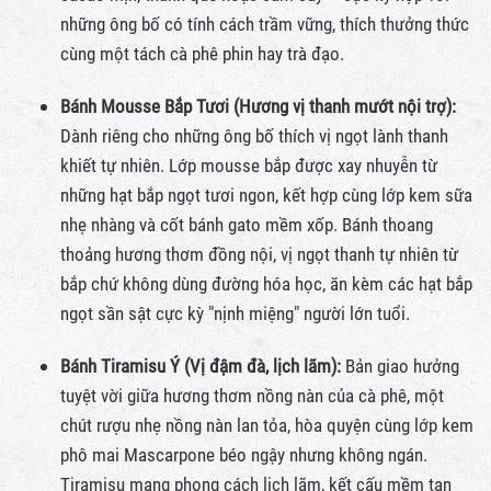
những ông bố có tính cách trầm vững, thích thưởng thức
cùng một tách cà phê phin hay trà đạo.
Bánh Mousse Bắp Tươi (Hương vị thanh mướt nội trợ):
Dành riêng cho những ông bố thích vị ngọt lành thanh
khiết tự nhiên. Lớp mousse bắp được xay nhuyễn từ
những hạt bắp ngọt tươi ngon, kết hợp cùng lớp kem sữa
nhẹ nhàng và cốt bánh gato mềm xốp. Bánh thoang
thoảng hương thơm đồng nội, vị ngọt thanh tự nhiên từ
bắp chứ không dùng đường hóa học, ăn kèm các hạt bắp
ngọt sần sật cực kỳ "nịnh miệng" người lớn tuổi.
Bánh Tiramisu Ý (Vị đậm đà, lịch lãm):
Bản giao hưởng
tuyệt vời giữa hương thơm nồng nàn của cà phê, một
chút rượu nhẹ nồng nàn lan tỏa, hòa quyện cùng lớp kem
phô mai Mascarpone béo ngậy nhưng không ngán.
Tiramisu mang phong cách lịch lãm, kết cấu mềm tan