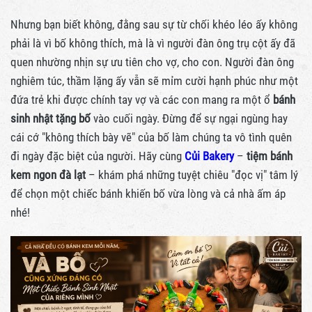
Nhưng bạn biết không, đằng sau sự từ chối khéo léo ấy không
phải là vì bố không thích, mà là vì người đàn ông trụ cột ấy đã
quen nhường nhịn sự ưu tiên cho vợ, cho con. Người đàn ông
nghiêm túc, thầm lặng ấy vẫn sẽ mỉm cười hạnh phúc như một
đứa trẻ khi được chính tay vợ và các con mang ra một ổ
bánh
sinh nhật tặng bố
vào cuối ngày. Đừng để sự ngại ngùng hay
cái cớ "không thích bày vẽ" của bố làm chúng ta vô tình quên
đi ngày đặc biệt của người. Hãy cùng
Củi Bakery
–
tiệm bánh
kem ngon đà lạt
– khám phá những tuyệt chiêu "đọc vị" tâm lý
để chọn một chiếc bánh khiến bố vừa lòng và cả nhà ấm áp
nhé!