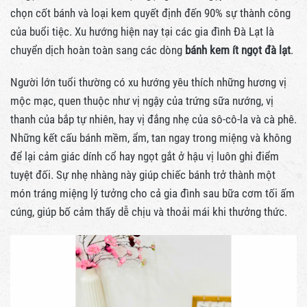
chọn cốt bánh và loại kem quyết định đến 90% sự thành công
của buổi tiệc. Xu hướng hiện nay tại các gia đình Đà Lạt là
chuyển dịch hoàn toàn sang các dòng
bánh kem ít ngọt đà lạt
.
Người lớn tuổi thường có xu hướng yêu thích những hương vị
mộc mạc, quen thuộc như vị ngậy của trứng sữa nướng, vị
thanh của bắp tự nhiên, hay vị đắng nhẹ của sô-cô-la và cà phê.
Những kết cấu bánh mềm, ẩm, tan ngay trong miệng và không
để lại cảm giác dính cổ hay ngọt gắt ở hậu vị luôn ghi điểm
tuyệt đối. Sự nhẹ nhàng này giúp chiếc bánh trở thành một
món tráng miệng lý tưởng cho cả gia đình sau bữa cơm tối ấm
cúng, giúp bố cảm thấy dễ chịu và thoải mái khi thưởng thức.