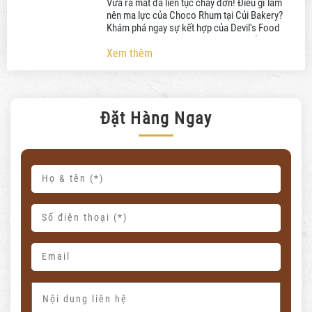
Vừa ra mắt đã liên tục cháy đơn! Điều gì làm
nên ma lực của Choco Rhum tại Củi Bakery?
Khám phá ngay sự kết hợp của Devil's Food
Cake và rượu Rhum. Đặt bánh ngay kẻo lỡ!
Xem thêm
Đặt Hàng Ngay