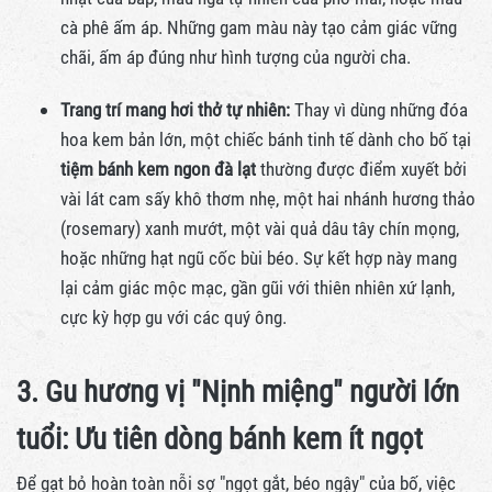
cà phê ấm áp. Những gam màu này tạo cảm giác vững
chãi, ấm áp đúng như hình tượng của người cha.
Trang trí mang hơi thở tự nhiên:
Thay vì dùng những đóa
hoa kem bản lớn, một chiếc bánh tinh tế dành cho bố tại
tiệm bánh kem ngon đà lạt
thường được điểm xuyết bởi
vài lát cam sấy khô thơm nhẹ, một hai nhánh hương thảo
(rosemary) xanh mướt, một vài quả dâu tây chín mọng,
hoặc những hạt ngũ cốc bùi béo. Sự kết hợp này mang
lại cảm giác mộc mạc, gần gũi với thiên nhiên xứ lạnh,
cực kỳ hợp gu với các quý ông.
3. Gu hương vị "Nịnh miệng" người lớn
tuổi: Ưu tiên dòng bánh kem ít ngọt
Để gạt bỏ hoàn toàn nỗi sợ "ngọt gắt, béo ngậy" của bố, việc