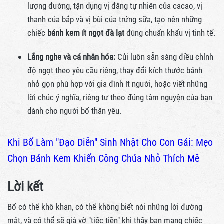
lượng đường, tận dụng vị đắng tự nhiên của cacao, vị
thanh của bắp và vị bùi của trứng sữa, tạo nên những
chiếc
bánh kem ít ngọt đà lạt
đúng chuẩn khẩu vị tinh tế.
Lắng nghe và cá nhân hóa:
Củi luôn sẵn sàng điều chỉnh
độ ngọt theo yêu cầu riêng, thay đổi kích thước bánh
nhỏ gọn phù hợp với gia đình ít người, hoặc viết những
lời chúc ý nghĩa, riêng tư theo đúng tâm nguyện của bạn
dành cho người bố thân yêu.
Khi Bố Làm "Đạo Diễn" Sinh Nhật Cho Con Gái: Mẹo
Chọn Bánh Kem Khiến Công Chúa Nhỏ Thích Mê
Lời kết
Bố có thể khô khan, có thể không biết nói những lời đường
mật, và có thể sẽ giả vờ "tiếc tiền" khi thấy bạn mang chiếc