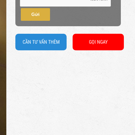
Gửi
CẦN TƯ VẤN THÊM
GỌI NGAY