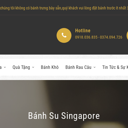
húng tôi không có bánh trưng bày sẵn,quý khách vui lòng đặt bánh trước ít nhất 3 
Hotline
0918.036.835 - 0374.094.726
a
Quà Tặng
Bánh Khô
Bánh Rau Câu
Tin Tức & Sự 
Bánh Su Singapore