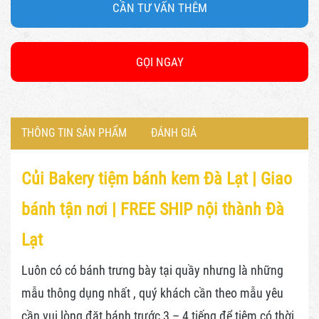
CẦN TƯ VẤN THÊM
GỌI NGAY
THÔNG TIN SẢN PHẨM
ĐÁNH GIÁ
Củi Bakery tiệm bánh kem Đà Lạt |
Giao
bánh tận nơi | FREE SHIP nội thành Đà
Lạt
Luôn có có bánh trưng bày tại quầy nhưng là những
mẫu thông dụng nhất , quý khách cần theo mẫu yêu
cần vui lòng đặt bánh trước 3 – 4 tiếng để tiệm có thời