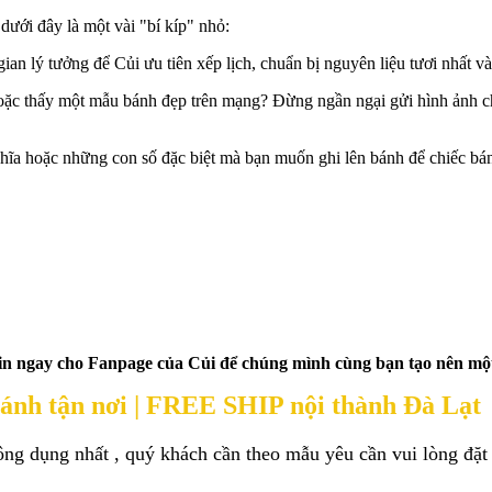
dưới đây là một vài "bí kíp" nhỏ:
ian lý tưởng để Củi ưu tiên xếp lịch, chuẩn bị nguyên liệu tươi nhất v
ặc thấy một mẫu bánh đẹp trên mạng? Đừng ngần ngại gửi hình ảnh cho
hĩa hoặc những con số đặc biệt mà bạn muốn ghi lên bánh để chiếc bá
in ngay cho Fanpage của Củi để chúng mình cùng bạn tạo nên một
ánh tận nơi | FREE SHIP nội thành Đà Lạt
ng dụng nhất , quý khách cần theo mẫu yêu cần vui lòng đặt b