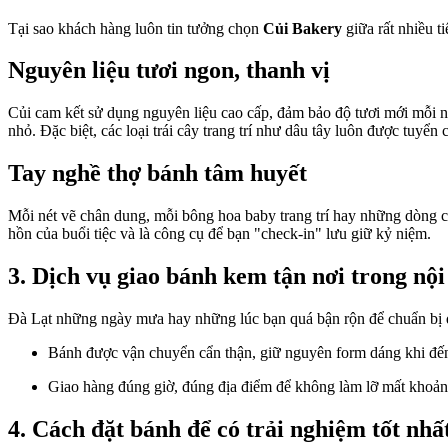
Tại sao khách hàng luôn tin tưởng chọn
Củi Bakery
giữa rất nhiều t
Nguyên liệu tươi ngon, thanh vị
Củi cam kết sử dụng nguyên liệu cao cấp, đảm bảo độ tươi mới mỗi n
nhỏ. Đặc biệt, các loại trái cây trang trí như dâu tây luôn được tuyển 
Tay nghề thợ bánh tâm huyết
Mỗi nét vẽ chân dung, mỗi bông hoa baby trang trí hay những dòng ch
hồn của buổi tiệc và là công cụ để bạn "check-in" lưu giữ kỷ niệm.
3. Dịch vụ giao bánh kem tận nơi trong nộ
Đà Lạt những ngày mưa hay những lúc bạn quá bận rộn để chuẩn bị q
Bánh được vận chuyển cẩn thận, giữ nguyên form dáng khi đến
Giao hàng đúng giờ, đúng địa điểm để không làm lỡ mất khoảnh
4. Cách đặt bánh để có trải nghiệm tốt nhất