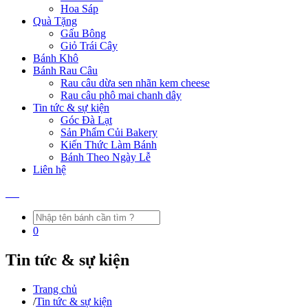
Hoa Sáp
Quà Tặng
Gấu Bông
Giỏ Trái Cây
Bánh Khô
Bánh Rau Câu
Rau câu dừa sen nhãn kem cheese
Rau câu phô mai chanh dây
Tin tức & sự kiện
Góc Đà Lạt
Sản Phẩm Củi Bakery
Kiến Thức Làm Bánh
Bánh Theo Ngày Lễ
Liên hệ
0
Tin tức & sự kiện
Trang chủ
/
Tin tức & sự kiện