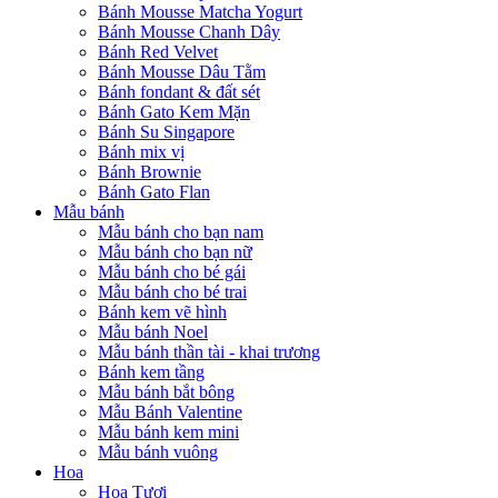
Bánh Mousse Matcha Yogurt
Bánh Mousse Chanh Dây
Bánh Red Velvet
Bánh Mousse Dâu Tằm
Bánh fondant & đất sét
Bánh Gato Kem Mặn
Bánh Su Singapore
Bánh mix vị
Bánh Brownie
Bánh Gato Flan
Mẫu bánh
Mẫu bánh cho bạn nam
Mẫu bánh cho bạn nữ
Mẫu bánh cho bé gái
Mẫu bánh cho bé trai
Bánh kem vẽ hình
Mẫu bánh Noel
Mẫu bánh thần tài - khai trương
Bánh kem tầng
Mẫu bánh bắt bông
Mẫu Bánh Valentine
Mẫu bánh kem mini
Mẫu bánh vuông
Hoa
Hoa Tươi