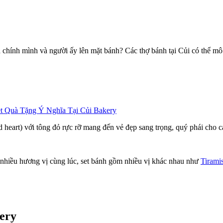
chính mình và người ấy lên mặt bánh? Các thợ bánh tại Củi có thể m
t Quà Tặng Ý Nghĩa Tại Củi Bakery
eart) với tông đỏ rực rỡ mang đến vẻ đẹp sang trọng, quý phái cho các
hiều hương vị cùng lúc, set bánh gồm nhiều vị khác nhau như
Tirami
kery