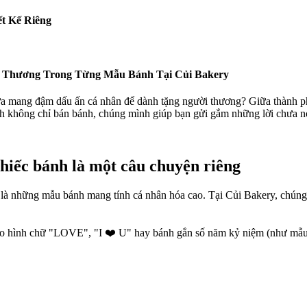
t Kế Riêng
u Thương Trong Từng Mẫu Bánh Tại Củi Bakery
a mang đậm dấu ấn cá nhân để dành tặng người thương? Giữa thành p
h không chỉ bán bánh, chúng mình giúp bạn gửi gắm những lời chưa nó
hiếc bánh là một câu chuyện riêng
là những mẫu bánh mang tính cá nhân hóa cao. Tại Củi Bakery, chún
hình chữ "LOVE", "I ❤️ U" hay bánh gắn số năm kỷ niệm (như mẫu kỷ