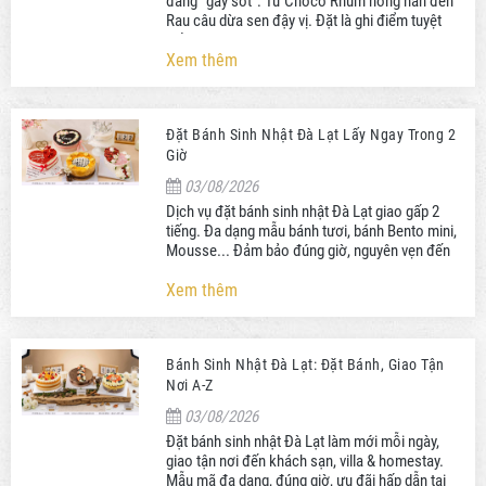
đang "gây sốt": Từ Choco Rhum nồng nàn đến
Rau câu dừa sen đậy vị. Đặt là ghi điểm tuyệt
đối với người nhận!
Xem thêm
Đặt Bánh Sinh Nhật Đà Lạt Lấy Ngay Trong 2
Giờ
03/08/2026
Dịch vụ đặt bánh sinh nhật Đà Lạt giao gấp 2
tiếng. Đa dạng mẫu bánh tươi, bánh Bento mini,
Mousse... Đảm bảo đúng giờ, nguyên vẹn đến
tận phòng bạn.
Xem thêm
Bánh Sinh Nhật Đà Lạt: Đặt Bánh, Giao Tận
Nơi A-Z
03/08/2026
Đặt bánh sinh nhật Đà Lạt làm mới mỗi ngày,
giao tận nơi đến khách sạn, villa & homestay.
Mẫu mã đa dạng, đúng giờ, ưu đãi hấp dẫn tại