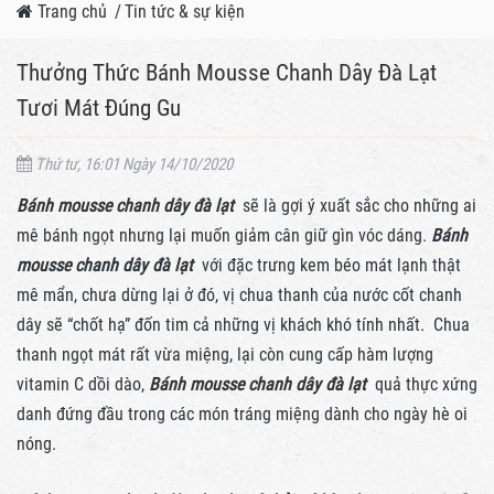
Trang chủ
/
Tin tức & sự kiện
Thưởng Thức Bánh Mousse Chanh Dây Đà Lạt
Tươi Mát Đúng Gu
Thứ tư, 16:01 Ngày 14/10/2020
Bánh mousse chanh dây đà lạt
sẽ là gợi ý xuất sắc cho những ai
mê bánh ngọt nhưng lại muốn giảm cân giữ gìn vóc dáng.
Bánh
mousse chanh dây đà lạt
với đặc trưng kem béo mát lạnh thật
mê mẩn, chưa dừng lại ở đó, vị chua thanh của nước cốt chanh
dây sẽ “chốt hạ” đốn tim cả những vị khách khó tính nhất. Chua
thanh ngọt mát rất vừa miệng, lại còn cung cấp hàm lượng
vitamin C dồi dào,
Bánh mousse chanh dây đà lạt
quả thực xứng
danh đứng đầu trong các món tráng miệng dành cho ngày hè oi
nóng.