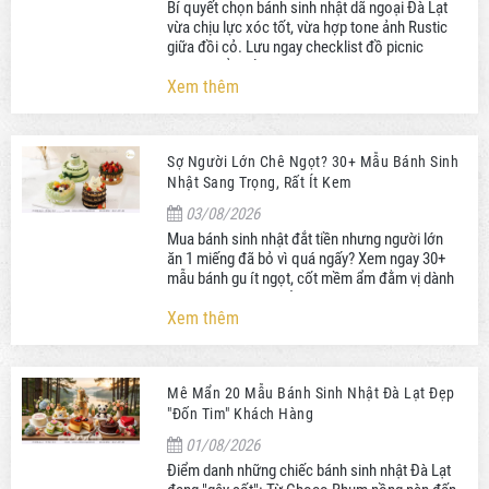
Bí quyết chọn bánh sinh nhật dã ngoại Đà Lạt
vừa chịu lực xóc tốt, vừa hợp tone ảnh Rustic
giữa đồi cỏ. Lưu ngay checklist đồ picnic
không thể thiếu!
Xem thêm
Sợ Người Lớn Chê Ngọt? 30+ Mẫu Bánh Sinh
Nhật Sang Trọng, Rất Ít Kem
03/08/2026
Mua bánh sinh nhật đắt tiền nhưng người lớn
ăn 1 miếng đã bỏ vì quá ngấy? Xem ngay 30+
mẫu bánh gu ít ngọt, cốt mềm ẩm đằm vị dành
riêng cho người trưởng thành!
Xem thêm
Mê Mẩn 20 Mẫu Bánh Sinh Nhật Đà Lạt Đẹp
"Đốn Tim" Khách Hàng
01/08/2026
Điểm danh những chiếc bánh sinh nhật Đà Lạt