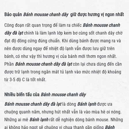
Bảo quản
Bánh mousse chanh dây
giữ được hương vị ngon nhất
Công đoạn rất quan trọng để làm ra chiếc
Bánh mousse chanh
dây đà lạt
chính là làm lạnh lớp kem bơ cùng sốt chanh dây chờ
đạt độ đông cứng đúng chuẩn. Khi dùng bánh được mang ra và
nên được dùng ngay để nhiệt độ lạnh vẫn được lưu giữ trên
bánh, có như vậy thì hương vị của bánh mới thơm ngon nhất.
Phần
Bánh mousse chanh dây đà lạt
còn lại chưa dùng đến cần
được trữ lạnh trong ngăn mát tủ lạnh vào mức nhiệt độ khoảng
từ 3-5 độ C là tốt nhất.
Nhiều biến tấu của
Bánh mousse chanh dây
Bánh mousse chanh dây đà lạt
là dòng
Bánh lạnh
được ưa
chuộng quanh năm, nhưng hút nhất vẫn là vào mùa hè oi nóng.
Những ai mê
Bánh lạnh
rất dễ nghiện dòng bánh mouse. Những
ai không hảo ngọt sẽ chuộng vị chua thanh gần giống
Bánh