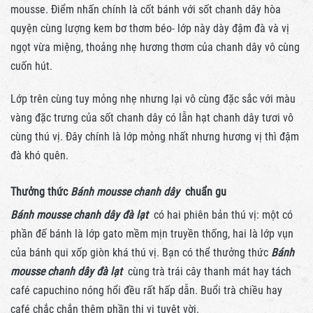
mousse. Điểm nhấn chính là cốt bánh với sốt chanh dây hòa
quyện cùng lượng kem bơ thơm béo- lớp này dày đậm đà và vị
ngọt vừa miệng, thoảng nhẹ hương thơm của chanh dây vô cùng
cuốn hút.
Lớp trên cùng tuy mỏng nhẹ nhưng lại vô cùng đặc sắc với màu
vàng đặc trưng của sốt chanh dây có lẫn hạt chanh dây tươi vô
cùng thú vị. Đây chính là lớp mỏng nhất nhưng hương vị thì đậm
đà khó quên.
Thưởng thức
Bánh mousse chanh dây
chuẩn gu
Bánh mousse chanh dây đà lạt
có hai phiên bản thú vị: một có
phần đế bánh là lớp gato mềm mịn truyền thống, hai là lớp vụn
của bánh qui xốp giòn khá thú vị. Bạn có thể thưởng thức
Bánh
mousse chanh dây đà lạt
cùng trà trái cây thanh mát hay tách
café capuchino nóng hổi đều rất hấp dẫn. Buổi trà chiều hay
café chắc chắn thêm phần thi vị tuyệt vời.