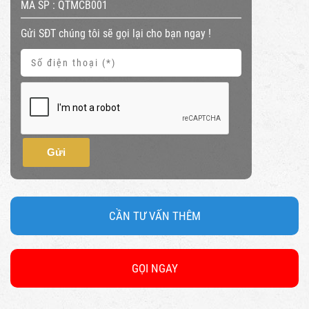
MÃ SP :
QTMCB001
Gửi SĐT chúng tôi sẽ gọi lại cho bạn ngay !
Gửi
CẦN TƯ VẤN THÊM
GỌI NGAY