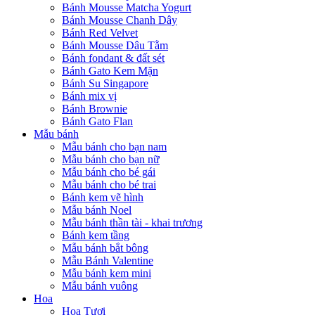
Bánh Mousse Matcha Yogurt
Bánh Mousse Chanh Dây
Bánh Red Velvet
Bánh Mousse Dâu Tằm
Bánh fondant & đất sét
Bánh Gato Kem Mặn
Bánh Su Singapore
Bánh mix vị
Bánh Brownie
Bánh Gato Flan
Mẫu bánh
Mẫu bánh cho bạn nam
Mẫu bánh cho bạn nữ
Mẫu bánh cho bé gái
Mẫu bánh cho bé trai
Bánh kem vẽ hình
Mẫu bánh Noel
Mẫu bánh thần tài - khai trương
Bánh kem tầng
Mẫu bánh bắt bông
Mẫu Bánh Valentine
Mẫu bánh kem mini
Mẫu bánh vuông
Hoa
Hoa Tươi