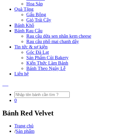
Hoa Sáp
Quà Tặng
Gấu Bông
Giỏ Trái Cây
Bánh Khô
Bánh Rau Câu
Rau câu dừa sen nhãn kem cheese
Rau câu phô mai chanh dây
Tin tức & sự kiện
Góc Đà Lạt
Sản Phẩm Củi Bakery
Kiến Thức Làm Bánh
Bánh Theo Ngày Lễ
Liên hệ
0
Bánh Red Velvet
Trang chủ
/
Sản phẩm