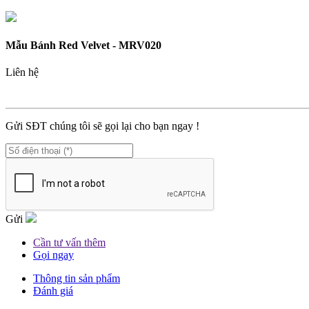
Mẫu Bánh Red Velvet - MRV020
Liên hệ
MÃ SP :
MRV020
Gửi SĐT chúng tôi sẽ gọi lại cho bạn ngay !
Gửi
Cần tư vấn thêm
Gọi ngay
Thông tin sản phẩm
Đánh giá