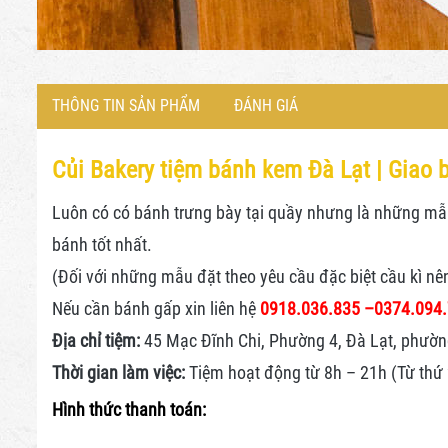
THÔNG TIN SẢN PHẨM
ĐÁNH GIÁ
Củi Bakery tiệm bánh kem Đà Lạt |
Giao b
Luôn có có bánh trưng bày tại quầy nhưng là những mẫu 
bánh tốt nhất.
(Đối với những mẫu đặt theo yêu cầu đặc biệt cầu kì nê
Nếu cần bánh gấp xin liên hệ
0918.036.835 –
0374.094
Địa chỉ tiệm:
45 Mạc Đĩnh Chi, Phường 4, Đà Lạt, phườn
Thời gian làm việc:
Tiệm hoạt động từ 8h – 21h (Từ thứ 2
Hình thức thanh toán: