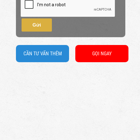
Gửi
CẦN TƯ VẤN THÊM
GỌI NGAY