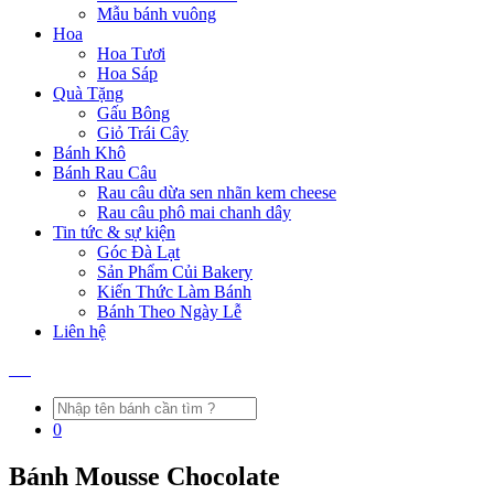
Mẫu bánh vuông
Hoa
Hoa Tươi
Hoa Sáp
Quà Tặng
Gấu Bông
Giỏ Trái Cây
Bánh Khô
Bánh Rau Câu
Rau câu dừa sen nhãn kem cheese
Rau câu phô mai chanh dây
Tin tức & sự kiện
Góc Đà Lạt
Sản Phẩm Củi Bakery
Kiến Thức Làm Bánh
Bánh Theo Ngày Lễ
Liên hệ
0
Bánh Mousse Chocolate