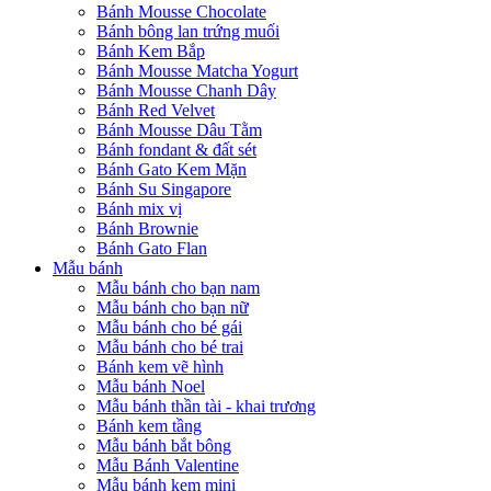
Bánh Mousse Chocolate
Bánh bông lan trứng muối
Bánh Kem Bắp
Bánh Mousse Matcha Yogurt
Bánh Mousse Chanh Dây
Bánh Red Velvet
Bánh Mousse Dâu Tằm
Bánh fondant & đất sét
Bánh Gato Kem Mặn
Bánh Su Singapore
Bánh mix vị
Bánh Brownie
Bánh Gato Flan
Mẫu bánh
Mẫu bánh cho bạn nam
Mẫu bánh cho bạn nữ
Mẫu bánh cho bé gái
Mẫu bánh cho bé trai
Bánh kem vẽ hình
Mẫu bánh Noel
Mẫu bánh thần tài - khai trương
Bánh kem tầng
Mẫu bánh bắt bông
Mẫu Bánh Valentine
Mẫu bánh kem mini