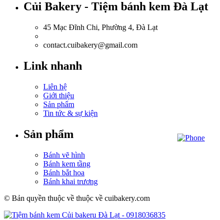
Củi Bakery - Tiệm bánh kem Đà Lạt
45 Mạc Đĩnh Chi, Phường 4, Đà Lạt
0918.036.835
contact.cuibakery@gmail.com
Link nhanh
Liên hệ
Giới thiệu
Sản phẩm
Tin tức & sự kiện
Sản phẩm
Bánh vẽ hình
Bánh kem tầng
Bánh bắt hoa
Bánh khai trương
© Bản quyền thuộc về thuộc về cuibakery.com