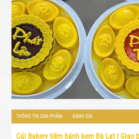
THÔNG TIN SẢN PHẨM
ĐÁNH GIÁ
Củi Bakery tiệm bánh kem Đà Lạt |
Giao b