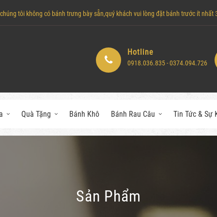
húng tôi không có bánh trưng bày sẵn,quý khách vui lòng đặt bánh trước ít nhất 3 
Hotline
0918.036.835 - 0374.094.726
a
Quà Tặng
Bánh Khô
Bánh Rau Câu
Tin Tức & Sự 
Sản Phẩm