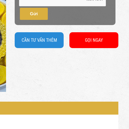
Gửi
CẦN TƯ VẤN THÊM
GỌI NGAY