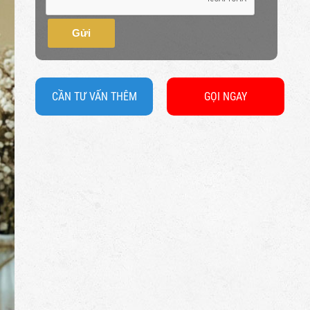
Gửi
CẦN TƯ VẤN THÊM
GỌI NGAY