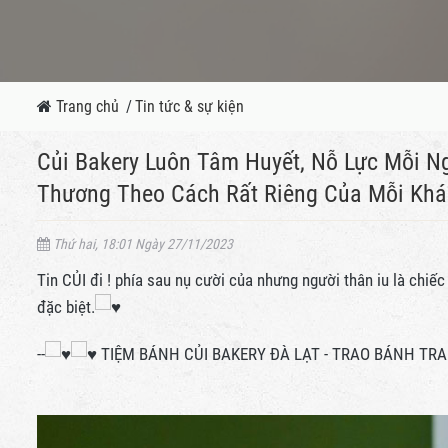
Trang chủ
/
Tin tức & sự kiện
Củi Bakery Luôn Tâm Huyết, Nỗ Lực Mỗi 
Thương Theo Cách Rất Riêng Của Mỗi Khá
Thứ hai, 18:01 Ngày 27/11/2023
Tin CỦI đi ! phía sau nụ cười của nhưng người thân iu là chi
đặc biệt.
--
TIỆM BÁNH CỦI BAKERY ĐÀ LẠT - TRAO BÁNH T