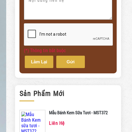
(*) Thông tin bắt buộc
Làm Lại
Gửi
Sản Phẩm Mới
Mẫu Bánh Kem Sữa Tươi - MST372
Liên Hệ