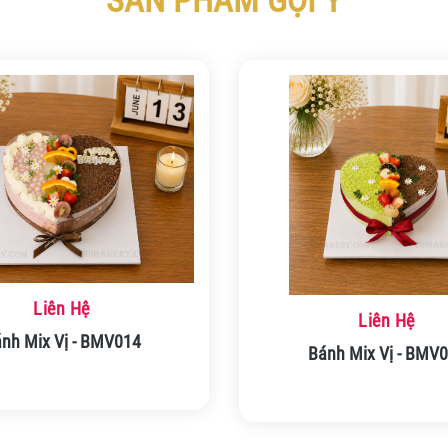
SẢN PHẨM GỢI Ý
Liên Hệ
Liên Hệ
nh Mix Vị - BMV014
Bánh Mix Vị - BMV