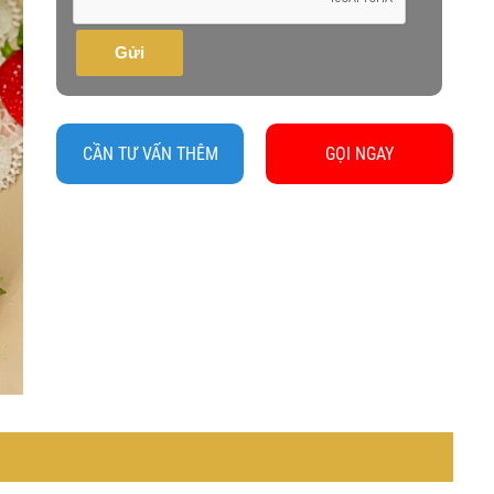
Gửi
CẦN TƯ VẤN THÊM
GỌI NGAY